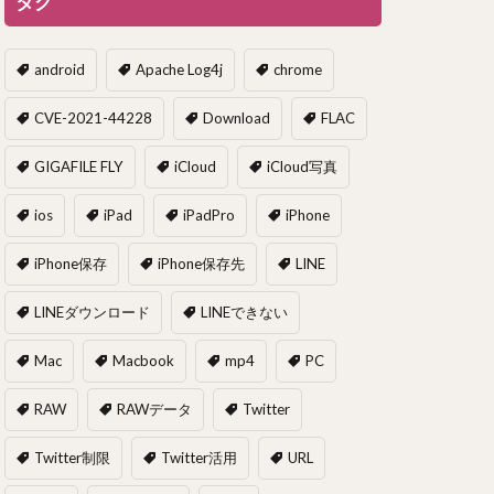
タグ
android
Apache Log4j
chrome
CVE-2021-44228
Download
FLAC
GIGAFILE FLY
iCloud
iCloud写真
ios
iPad
iPadPro
iPhone
iPhone保存
iPhone保存先
LINE
LINEダウンロード
LINEできない
Mac
Macbook
mp4
PC
RAW
RAWデータ
Twitter
Twitter制限
Twitter活用
URL