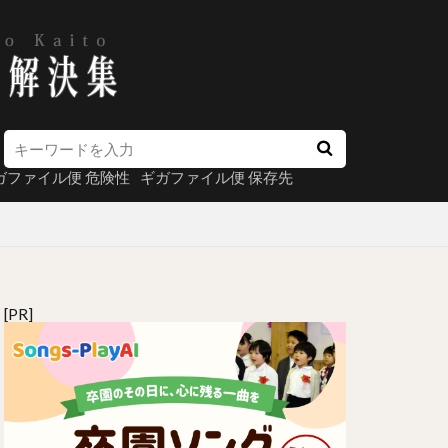
ガファイル便 危険性
ギガファイル便 保存先
[PR]