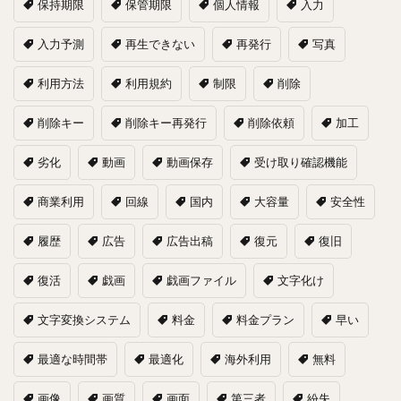
保持期限
保管期限
個人情報
入力
入力予測
再生できない
再発行
写真
利用方法
利用規約
制限
削除
削除キー
削除キー再発行
削除依頼
加工
劣化
動画
動画保存
受け取り確認機能
商業利用
回線
国内
大容量
安全性
履歴
広告
広告出稿
復元
復旧
復活
戯画
戯画ファイル
文字化け
文字変換システム
料金
料金プラン
早い
最適な時間帯
最適化
海外利用
無料
画像
画質
画面
第三者
紛失