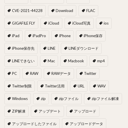
CVE-2021-44228
Download
FLAC
GIGAFILE FLY
iCloud
iCloud写真
ios
iPad
iPadPro
iPhone
iPhone保存
iPhone保存先
LINE
LINEダウンロード
LINEできない
Mac
Macbook
mp4
PC
RAW
RAWデータ
Twitter
Twitter制限
Twitter活用
URL
WAV
Windows
zip
zipファイル
zipファイル解凍
ZIP解凍
アップデート
アップロード
アップロードしたファイル
アップロードデータ