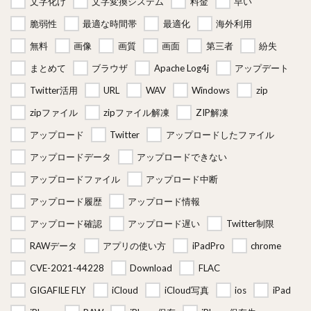
文字化け
文字変換システム
料金
早い
脆弱性
最適な時間帯
最適化
海外利用
無料
画像
画質
画面
第三者
紛失
まとめて
ブラウザ
Apache Log4j
アップデート
Twitter活用
URL
WAV
Windows
zip
zipファイル
zipファイル解凍
ZIP解凍
アップロード
Twitter
アップロードしたファイル
アップロードデータ
アップロードできない
アップロードファイル
アップロード中断
アップロード履歴
アップロード情報
アップロード確認
アップロード遅い
Twitter制限
RAWデータ
アプリの使い方
iPadPro
chrome
CVE-2021-44228
Download
FLAC
GIGAFILE FLY
iCloud
iCloud写真
ios
iPad