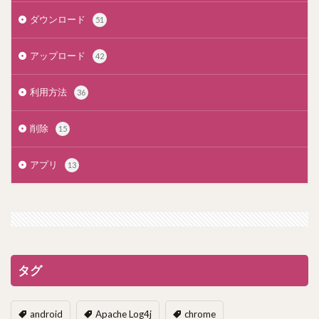
ダウンロード
51
アップロード
42
利用方法
36
削除
15
アプリ
13
タグ
android
Apache Log4j
chrome