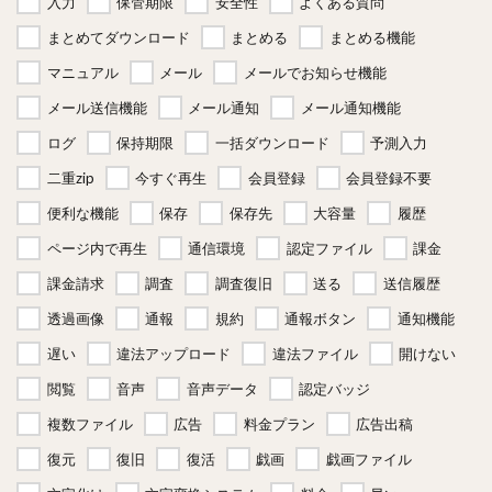
入力
保管期限
安全性
よくある質問
まとめてダウンロード
まとめる
まとめる機能
マニュアル
メール
メールでお知らせ機能
メール送信機能
メール通知
メール通知機能
ログ
保持期限
一括ダウンロード
予測入力
二重zip
今すぐ再生
会員登録
会員登録不要
便利な機能
保存
保存先
大容量
履歴
ページ内で再生
通信環境
認定ファイル
課金
課金請求
調査
調査復旧
送る
送信履歴
透過画像
通報
規約
通報ボタン
通知機能
遅い
違法アップロード
違法ファイル
開けない
閲覧
音声
音声データ
認定バッジ
複数ファイル
広告
料金プラン
広告出稿
復元
復旧
復活
戯画
戯画ファイル