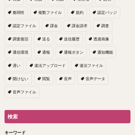
脆弱性
複数ファイル
規約
認定バッジ
認定ファイル
課金
課金請求
調査
調査復旧
送る
送信履歴
透過画像
通信環境
通報
通報ボタン
通知機能
遅い
違法アップロード
違法ファイル
開けない
閲覧
音声
音声データ
音声ファイル
検索
キーワード