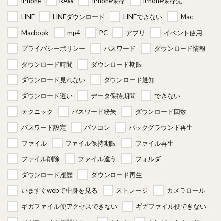
iPhone
RAW
iPhone保存
iPhone保存先
LINE
LINEダウンロード
LINEできない
Mac
Macbook
mp4
PC
アプリ
イベント使用
プライバシーポリシー
パスワード
ダウンロード情報
ダウンロード時間
ダウンロード期限
ダウンロード見れない
ダウンロード通知
ダウンロード遅い
データ保持期間
できない
テクニック
パスワード紛失
ダウンロード回数
パスワード設定
パソコン
バックグラウンド再生
ファイル
ファイル保持期限
ファイル再生
ファイル削除
ファイル違う
フォルダ
ダウンロード履歴
ダウンロード再生
いますぐwebで中身を見る
ストレージ
カメラロール
ギガファイル便アクセスできない
ギガファイル便できない