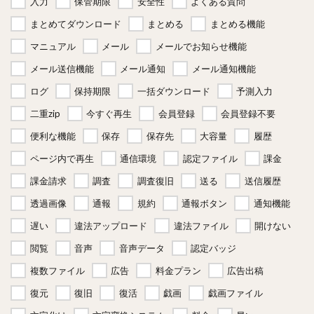
入力
保管期限
安全性
よくある質問
まとめてダウンロード
まとめる
まとめる機能
マニュアル
メール
メールでお知らせ機能
メール送信機能
メール通知
メール通知機能
ログ
保持期限
一括ダウンロード
予測入力
二重zip
今すぐ再生
会員登録
会員登録不要
便利な機能
保存
保存先
大容量
履歴
ページ内で再生
通信環境
認定ファイル
課金
課金請求
調査
調査復旧
送る
送信履歴
透過画像
通報
規約
通報ボタン
通知機能
遅い
違法アップロード
違法ファイル
開けない
閲覧
音声
音声データ
認定バッジ
複数ファイル
広告
料金プラン
広告出稿
復元
復旧
復活
戯画
戯画ファイル