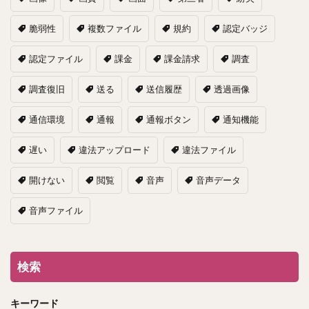
脆弱性
複数ファイル
規約
認定バッジ
認定ファイル
課金
課金請求
調査
調査復旧
送る
送信履歴
透過画像
通信環境
通報
通報ボタン
通知機能
遅い
違法アップロード
違法ファイル
開けない
閲覧
音声
音声データ
音声ファイル
検索
キーワード