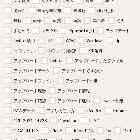
文字化け
文字変換システム
料金
早い
脆弱性
最適な時間帯
最適化
海外利用
無料
画像
画質
画面
第三者
紛失
まとめて
ブラウザ
Apache Log4j
アップデート
Twitter活用
URL
WAV
Windows
zip
zipファイル
zipファイル解凍
ZIP解凍
アップロード
Twitter
アップロードしたファイル
アップロードデータ
アップロードできない
アップロードファイル
アップロード中断
アップロード履歴
アップロード情報
アップロード確認
アップロード遅い
Twitter制限
RAWデータ
アプリの使い方
iPadPro
chrome
CVE-2021-44228
Download
FLAC
GIGAFILE FLY
iCloud
iCloud写真
ios
iPad