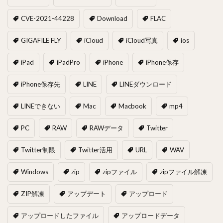
CVE-2021-44228
Download
FLAC
GIGAFILE FLY
iCloud
iCloud写真
ios
iPad
iPadPro
iPhone
iPhone保存
iPhone保存先
LINE
LINEダウンロード
LINEできない
Mac
Macbook
mp4
PC
RAW
RAWデータ
Twitter
Twitter制限
Twitter活用
URL
WAV
Windows
zip
zipファイル
zipファイル解凍
ZIP解凍
アップデート
アップロード
アップロードしたファイル
アップロードデータ