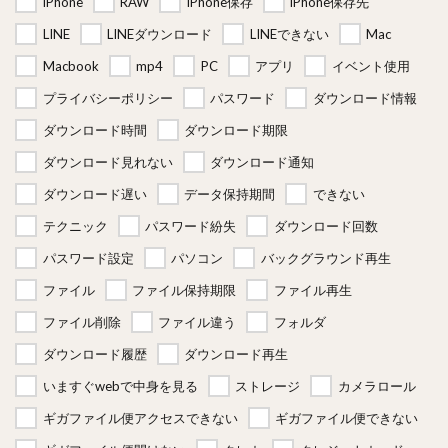
iPhone
RAW
iPhone保存
iPhone保存先
LINE
LINEダウンロード
LINEできない
Mac
Macbook
mp4
PC
アプリ
イベント使用
プライバシーポリシー
パスワード
ダウンロード情報
ダウンロード時間
ダウンロード期限
ダウンロード見れない
ダウンロード通知
ダウンロード遅い
データ保持期間
できない
テクニック
パスワード紛失
ダウンロード回数
パスワード設定
パソコン
バックグラウンド再生
ファイル
ファイル保持期限
ファイル再生
ファイル削除
ファイル違う
フォルダ
ダウンロード履歴
ダウンロード再生
いますぐwebで中身を見る
ストレージ
カメラロール
ギガファイル便アクセスできない
ギガファイル便できない