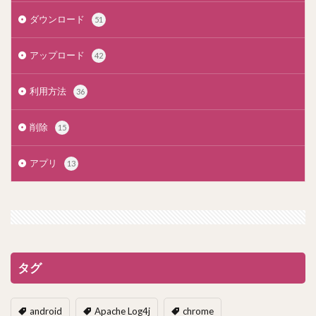
ダウンロード
51
アップロード
42
利用方法
36
削除
15
アプリ
13
タグ
android
Apache Log4j
chrome