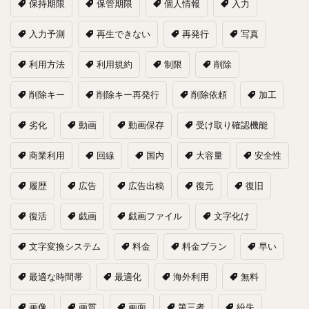
保持期限
保管期限
個人情報
入力
入力予測
再生できない
再発行
写真
利用方法
利用規約
制限
削除
削除キー
削除キー再発行
削除依頼
加工
劣化
動画
動画保存
受け取り確認機能
商業利用
回線
国内
大容量
安全性
履歴
広告
広告出稿
復元
復旧
復活
戯画
戯画ファイル
文字化け
文字変換システム
料金
料金プラン
早い
最適な時間帯
最適化
海外利用
無料
画像
画質
画面
第三者
紛失