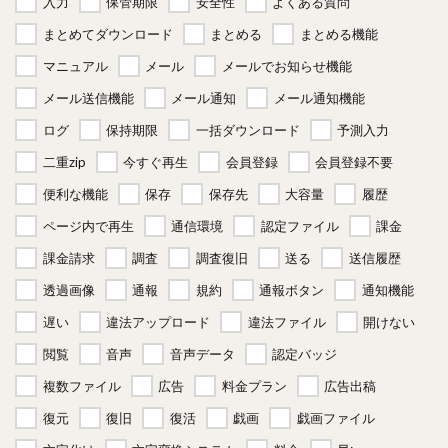
入力
保管期限
安全性
よくある質問
まとめてダウンロード
まとめる
まとめる機能
マニュアル
メール
メールでお知らせ機能
メール送信機能
メール通知
メール通知機能
ログ
保持期限
一括ダウンロード
予測入力
二重zip
今すぐ再生
会員登録
会員登録不要
便利な機能
保存
保存先
大容量
履歴
ページ内で再生
通信環境
認定ファイル
課金
課金請求
調査
調査復旧
送る
送信履歴
透過画像
通報
規約
通報ボタン
通知機能
遅い
違法アップロード
違法ファイル
開けない
閲覧
音声
音声データ
認定バッジ
複数ファイル
広告
料金プラン
広告出稿
復元
復旧
復活
戯画
戯画ファイル