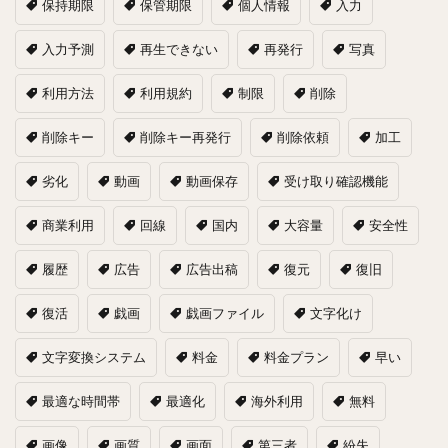
保持期限
保管期限
個人情報
入力
入力予測
再生できない
再発行
写真
利用方法
利用規約
制限
削除
削除キー
削除キー再発行
削除依頼
加工
劣化
動画
動画保存
受け取り確認機能
商業利用
回線
国内
大容量
安全性
履歴
広告
広告出稿
復元
復旧
復活
戯画
戯画ファイル
文字化け
文字変換システム
料金
料金プラン
早い
最適な時間帯
最適化
海外利用
無料
画像
画質
画面
第三者
紛失