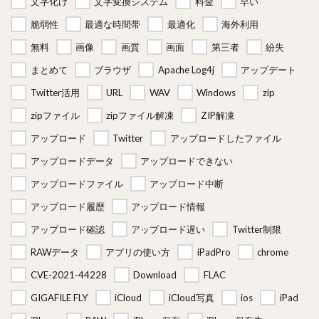
文字化け
文字変換システム
料金
早い
脆弱性
最適な時間帯
最適化
海外利用
無料
画像
画質
画面
第三者
紛失
まとめて
ブラウザ
Apache Log4j
アップデート
Twitter活用
URL
WAV
Windows
zip
zipファイル
zipファイル解凍
ZIP解凍
アップロード
Twitter
アップロードしたファイル
アップロードデータ
アップロードできない
アップロードファイル
アップロード中断
アップロード履歴
アップロード情報
アップロード確認
アップロード遅い
Twitter制限
RAWデータ
アプリの使い方
iPadPro
chrome
CVE-2021-44228
Download
FLAC
GIGAFILE FLY
iCloud
iCloud写真
ios
iPad