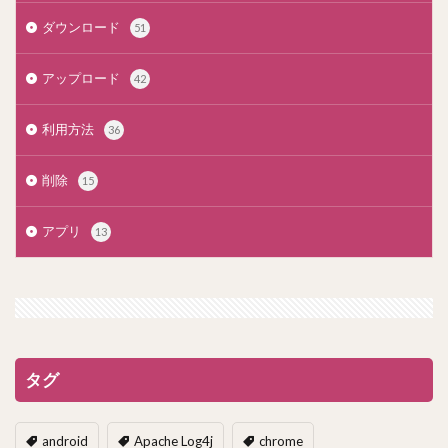
ダウンロード
51
アップロード
42
利用方法
36
削除
15
アプリ
13
タグ
android
Apache Log4j
chrome