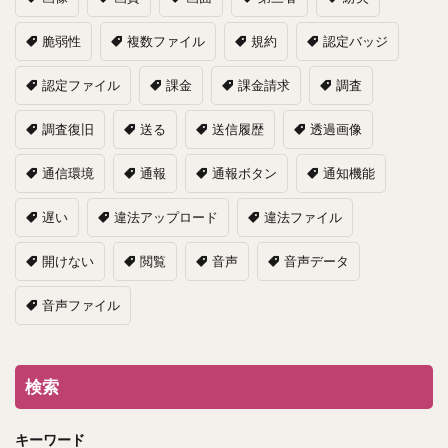
脆弱性
複数ファイル
規約
認定バッジ
認定ファイル
課金
課金請求
調査
調査復旧
送る
送信履歴
透過画像
通信環境
通報
通報ボタン
通知機能
遅い
違法アップロード
違法ファイル
開けない
閲覧
音声
音声データ
音声ファイル
検索
キーワード