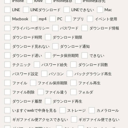
iPhone
RAW
iPhone保存
iPhone保存先
LINE
LINEダウンロード
LINEできない
Mac
Macbook
mp4
PC
アプリ
イベント使用
プライバシーポリシー
パスワード
ダウンロード情報
ダウンロード時間
ダウンロード期限
ダウンロード見れない
ダウンロード通知
ダウンロード遅い
データ保持期間
できない
テクニック
パスワード紛失
ダウンロード回数
パスワード設定
パソコン
バックグラウンド再生
ファイル
ファイル保持期限
ファイル再生
ファイル削除
ファイル違う
フォルダ
ダウンロード履歴
ダウンロード再生
いますぐwebで中身を見る
ストレージ
カメラロール
ギガファイル便アクセスできない
ギガファイル便できない