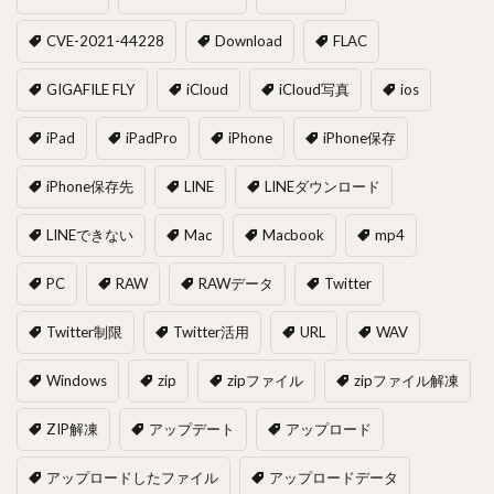
CVE-2021-44228
Download
FLAC
GIGAFILE FLY
iCloud
iCloud写真
ios
iPad
iPadPro
iPhone
iPhone保存
iPhone保存先
LINE
LINEダウンロード
LINEできない
Mac
Macbook
mp4
PC
RAW
RAWデータ
Twitter
Twitter制限
Twitter活用
URL
WAV
Windows
zip
zipファイル
zipファイル解凍
ZIP解凍
アップデート
アップロード
アップロードしたファイル
アップロードデータ