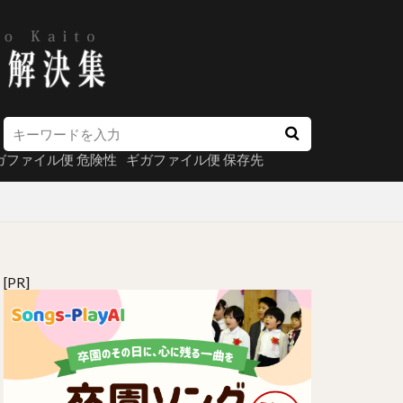
ガファイル便 危険性
ギガファイル便 保存先
[PR]