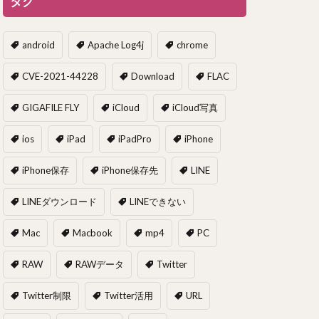
タグ
android
Apache Log4j
chrome
CVE-2021-44228
Download
FLAC
GIGAFILE FLY
iCloud
iCloud写真
ios
iPad
iPadPro
iPhone
iPhone保存
iPhone保存先
LINE
LINEダウンロード
LINEできない
Mac
Macbook
mp4
PC
RAW
RAWデータ
Twitter
Twitter制限
Twitter活用
URL