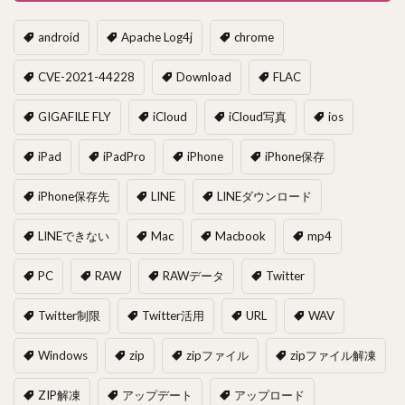
android
Apache Log4j
chrome
CVE-2021-44228
Download
FLAC
GIGAFILE FLY
iCloud
iCloud写真
ios
iPad
iPadPro
iPhone
iPhone保存
iPhone保存先
LINE
LINEダウンロード
LINEできない
Mac
Macbook
mp4
PC
RAW
RAWデータ
Twitter
Twitter制限
Twitter活用
URL
WAV
Windows
zip
zipファイル
zipファイル解凍
ZIP解凍
アップデート
アップロード