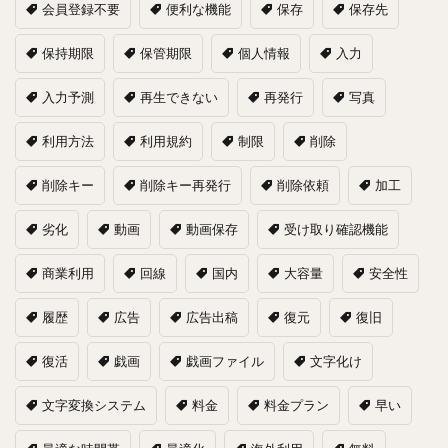
会員登録不要
便利な機能
保存
保存先
保持期限
保管期限
個人情報
入力
入力予測
再生できない
再発行
写真
利用方法
利用規約
制限
削除
削除キー
削除キー再発行
削除依頼
加工
劣化
動画
動画保存
受け取り確認機能
商業利用
回線
国内
大容量
安全性
履歴
広告
広告出稿
復元
復旧
復活
戯画
戯画ファイル
文字化け
文字変換システム
料金
料金プラン
早い