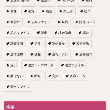
最適な時間帯
最適化
海外利用
無料
画像
画質
画面
第三者
紛失
脆弱性
複数ファイル
規約
認定バッジ
認定ファイル
課金
課金請求
調査
調査復旧
送る
送信履歴
透過画像
通信環境
通報
通報ボタン
通知機能
遅い
違法アップロード
違法ファイル
開けない
閲覧
音声
音声データ
音声ファイル
検索