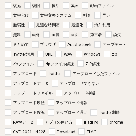
復元
復旧
復活
戯画
戯画ファイル
文字化け
文字変換システム
料金
早い
脆弱性
最適な時間帯
最適化
海外利用
無料
画像
画質
画面
第三者
紛失
まとめて
ブラウザ
Apache Log4j
アップデート
Twitter活用
URL
WAV
Windows
zip
zipファイル
zipファイル解凍
ZIP解凍
アップロード
Twitter
アップロードしたファイル
アップロードデータ
アップロードできない
アップロードファイル
アップロード中断
アップロード履歴
アップロード情報
アップロード確認
アップロード遅い
Twitter制限
RAWデータ
アプリの使い方
iPadPro
chrome
CVE-2021-44228
Download
FLAC