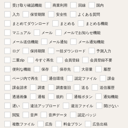
受け取り確認機能
商業利用
回線
国内
入力
保管期限
安全性
よくある質問
まとめてダウンロード
まとめる
まとめる機能
マニュアル
メール
メールでお知らせ機能
メール送信機能
メール通知
メール通知機能
ログ
保持期限
一括ダウンロード
予測入力
二重zip
今すぐ再生
会員登録
会員登録不要
便利な機能
保存
保存先
大容量
履歴
ページ内で再生
通信環境
認定ファイル
課金
課金請求
調査
調査復旧
送る
送信履歴
透過画像
通報
規約
通報ボタン
通知機能
遅い
違法アップロード
違法ファイル
開けない
閲覧
音声
音声データ
認定バッジ
複数ファイル
広告
料金プラン
広告出稿