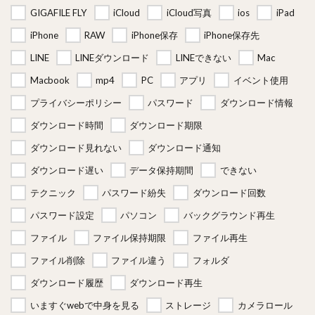
GIGAFILE FLY
iCloud
iCloud写真
ios
iPad
iPhone
RAW
iPhone保存
iPhone保存先
LINE
LINEダウンロード
LINEできない
Mac
Macbook
mp4
PC
アプリ
イベント使用
プライバシーポリシー
パスワード
ダウンロード情報
ダウンロード時間
ダウンロード期限
ダウンロード見れない
ダウンロード通知
ダウンロード遅い
データ保持期間
できない
テクニック
パスワード紛失
ダウンロード回数
パスワード設定
パソコン
バックグラウンド再生
ファイル
ファイル保持期限
ファイル再生
ファイル削除
ファイル違う
フォルダ
ダウンロード履歴
ダウンロード再生
いますぐwebで中身を見る
ストレージ
カメラロール