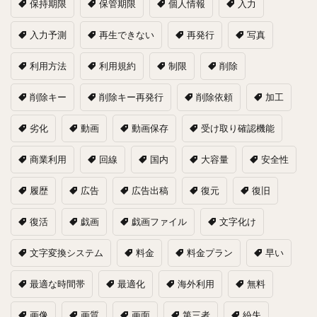
保持期限
保管期限
個人情報
入力
入力予測
再生できない
再発行
写真
利用方法
利用規約
制限
削除
削除キー
削除キー再発行
削除依頼
加工
劣化
動画
動画保存
受け取り確認機能
商業利用
回線
国内
大容量
安全性
履歴
広告
広告出稿
復元
復旧
復活
戯画
戯画ファイル
文字化け
文字変換システム
料金
料金プラン
早い
最適な時間帯
最適化
海外利用
無料
画像
画質
画面
第三者
紛失