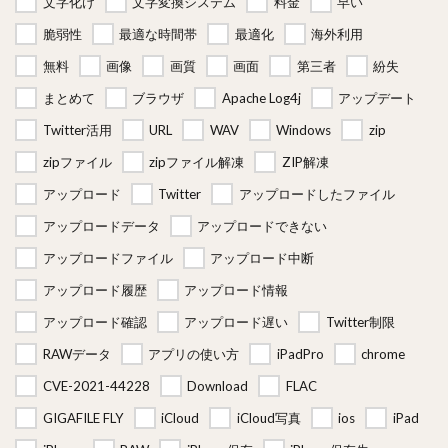
文字化け
文字変換システム
料金
早い
脆弱性
最適な時間帯
最適化
海外利用
無料
画像
画質
画面
第三者
紛失
まとめて
ブラウザ
Apache Log4j
アップデート
Twitter活用
URL
WAV
Windows
zip
zipファイル
zipファイル解凍
ZIP解凍
アップロード
Twitter
アップロードしたファイル
アップロードデータ
アップロードできない
アップロードファイル
アップロード中断
アップロード履歴
アップロード情報
アップロード確認
アップロード遅い
Twitter制限
RAWデータ
アプリの使い方
iPadPro
chrome
CVE-2021-44228
Download
FLAC
GIGAFILE FLY
iCloud
iCloud写真
ios
iPad