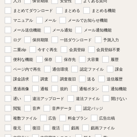
入力
保管期限
安全性
よくある質問
まとめてダウンロード
まとめる
まとめる機能
マニュアル
メール
メールでお知らせ機能
メール送信機能
メール通知
メール通知機能
ログ
保持期限
一括ダウンロード
予測入力
二重zip
今すぐ再生
会員登録
会員登録不要
便利な機能
保存
保存先
大容量
履歴
ページ内で再生
通信環境
認定ファイル
課金
課金請求
調査
調査復旧
送る
送信履歴
透過画像
通報
規約
通報ボタン
通知機能
遅い
違法アップロード
違法ファイル
開けない
閲覧
音声
音声データ
認定バッジ
複数ファイル
広告
料金プラン
広告出稿
復元
復旧
復活
戯画
戯画ファイル