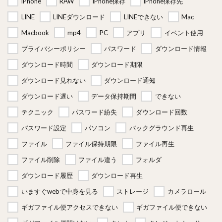
iPhone
RAW
iPhone保存
iPhone保存先
LINE
LINEダウンロード
LINEできない
Mac
Macbook
mp4
PC
アプリ
イベント使用
プライバシーポリシー
パスワード
ダウンロード情報
ダウンロード時間
ダウンロード期限
ダウンロード見れない
ダウンロード通知
ダウンロード遅い
データ保持期間
できない
テクニック
パスワード紛失
ダウンロード回数
パスワード設定
パソコン
バックグラウンド再生
ファイル
ファイル保持期限
ファイル再生
ファイル削除
ファイル違う
フォルダ
ダウンロード履歴
ダウンロード再生
いますぐwebで中身を見る
ストレージ
カメラロール
ギガファイル便アクセスできない
ギガファイル便できない