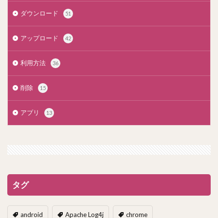
ダウンロード
51
アップロード
42
利用方法
36
削除
15
アプリ
13
タグ
android
Apache Log4j
chrome