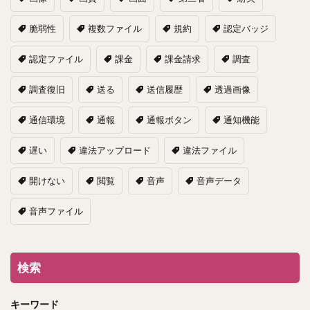
脆弱性
複数ファイル
規約
認定バッジ
認定ファイル
課金
課金請求
調査
調査復旧
送る
送信履歴
透過画像
通信環境
通報
通報ボタン
通知機能
遅い
違法アップロード
違法ファイル
開けない
閲覧
音声
音声データ
音声ファイル
検索
キーワード