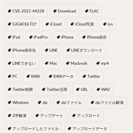
CVE-2021-44228
Download
FLAC
GIGAFILE FLY
iCloud
iCloud写真
ios
iPad
iPadPro
iPhone
iPhone保存
iPhone保存先
LINE
LINEダウンロード
LINEできない
Mac
Macbook
mp4
PC
RAW
RAWデータ
Twitter
Twitter制限
Twitter活用
URL
WAV
Windows
zip
zipファイル
zipファイル解凍
ZIP解凍
アップデート
アップロード
アップロードしたファイル
アップロードデータ