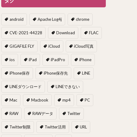
タグ
android
Apache Log4j
chrome
CVE-2021-44228
Download
FLAC
GIGAFILE FLY
iCloud
iCloud写真
ios
iPad
iPadPro
iPhone
iPhone保存
iPhone保存先
LINE
LINEダウンロード
LINEできない
Mac
Macbook
mp4
PC
RAW
RAWデータ
Twitter
Twitter制限
Twitter活用
URL