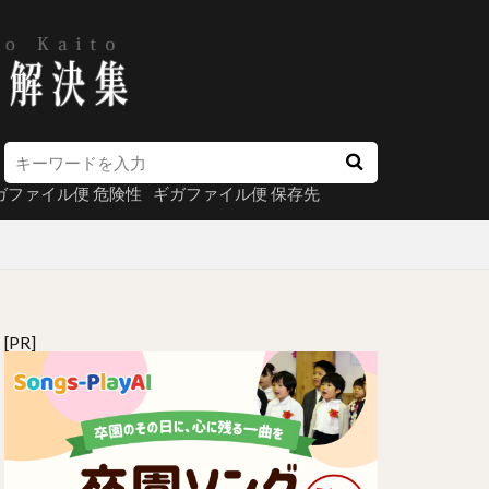
ガファイル便 危険性
ギガファイル便 保存先
[PR]