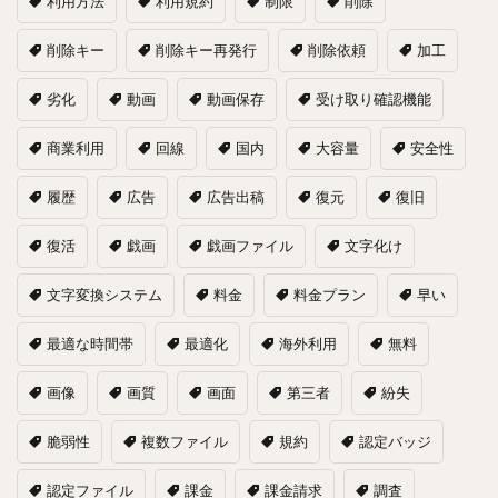
利用方法
利用規約
制限
削除
削除キー
削除キー再発行
削除依頼
加工
劣化
動画
動画保存
受け取り確認機能
商業利用
回線
国内
大容量
安全性
履歴
広告
広告出稿
復元
復旧
復活
戯画
戯画ファイル
文字化け
文字変換システム
料金
料金プラン
早い
最適な時間帯
最適化
海外利用
無料
画像
画質
画面
第三者
紛失
脆弱性
複数ファイル
規約
認定バッジ
認定ファイル
課金
課金請求
調査