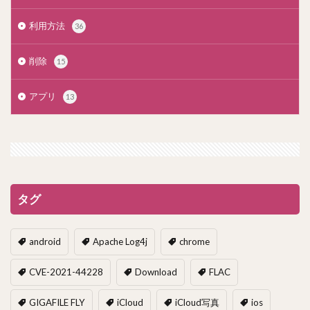
利用方法
36
削除
15
アプリ
13
タグ
android
Apache Log4j
chrome
CVE-2021-44228
Download
FLAC
GIGAFILE FLY
iCloud
iCloud写真
ios