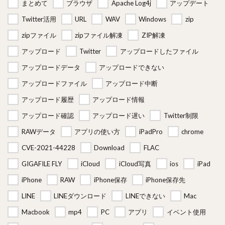
まとめて
ブラウザ
Apache Log4j
アップデート
Twitter活用
URL
WAV
Windows
zip
zipファイル
zipファイル解凍
ZIP解凍
アップロード
Twitter
アップロードしたファイル
アップロードデータ
アップロードできない
アップロードファイル
アップロード中断
アップロード履歴
アップロード情報
アップロード確認
アップロード遅い
Twitter制限
RAWデータ
アプリの使い方
iPadPro
chrome
CVE-2021-44228
Download
FLAC
GIGAFILE FLY
iCloud
iCloud写真
ios
iPad
iPhone
RAW
iPhone保存
iPhone保存先
LINE
LINEダウンロード
LINEできない
Mac
Macbook
mp4
PC
アプリ
イベント使用