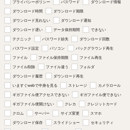
プライバシーポリシー
パスワード
ダウンロード情報
ダウンロード時間
ダウンロード期限
ダウンロード見れない
ダウンロード通知
ダウンロード遅い
データ保持期間
できない
テクニック
パスワード紛失
ダウンロード回数
パスワード設定
パソコン
バックグラウンド再生
ファイル
ファイル保持期限
ファイル再生
ファイル削除
ファイル違う
フォルダ
ダウンロード履歴
ダウンロード再生
いますぐwebで中身を見る
ストレージ
カメラロール
ギガファイル便アクセスできない
ギガファイル便できない
ギガファイル便開けない
クレカ
クレジットカード
クロム
サーバー
サイズ変更
スマホ
ダウンロード保存
スライドショー
セキュリティ