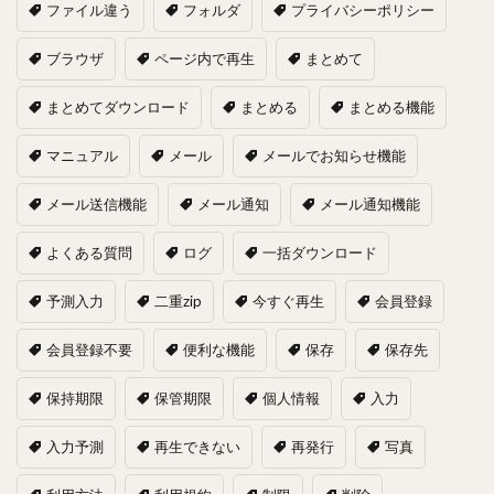
ファイル違う
フォルダ
プライバシーポリシー
ブラウザ
ページ内で再生
まとめて
まとめてダウンロード
まとめる
まとめる機能
マニュアル
メール
メールでお知らせ機能
メール送信機能
メール通知
メール通知機能
よくある質問
ログ
一括ダウンロード
予測入力
二重zip
今すぐ再生
会員登録
会員登録不要
便利な機能
保存
保存先
保持期限
保管期限
個人情報
入力
入力予測
再生できない
再発行
写真