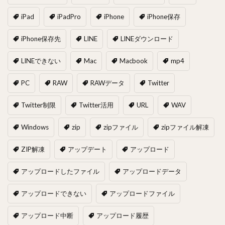
iPad
iPadPro
iPhone
iPhone保存
iPhone保存先
LINE
LINEダウンロード
LINEできない
Mac
Macbook
mp4
PC
RAW
RAWデータ
Twitter
Twitter制限
Twitter活用
URL
WAV
Windows
zip
zipファイル
zipファイル解凍
ZIP解凍
アップデート
アップロード
アップロードしたファイル
アップロードデータ
アップロードできない
アップロードファイル
アップロード中断
アップロード履歴