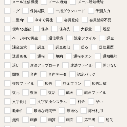
メール送信機能
メール通知
メール通知機能
ログ
保持期限
一括ダウンロード
予測入力
二重zip
今すぐ再生
会員登録
会員登録不要
便利な機能
保存
保存先
大容量
履歴
ページ内で再生
通信環境
認定ファイル
課金
課金請求
調査
調査復旧
送る
送信履歴
透過画像
通報
規約
通報ボタン
通知機能
遅い
違法アップロード
違法ファイル
開けない
閲覧
音声
音声データ
認定バッジ
複数ファイル
広告
料金プラン
広告出稿
復元
復旧
復活
戯画
戯画ファイル
文字化け
文字変換システム
料金
早い
脆弱性
最適な時間帯
最適化
海外利用
無料
画像
画質
画面
第三者
紛失