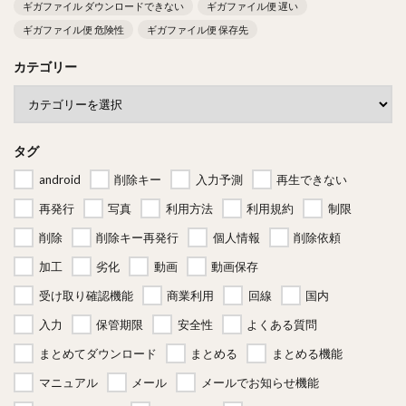
ギガファイル ダウンロードできない
ギガファイル便 遅い
ギガファイル便 危険性
ギガファイル便 保存先
カテゴリー
タグ
android
削除キー
入力予測
再生できない
再発行
写真
利用方法
利用規約
制限
削除
削除キー再発行
個人情報
削除依頼
加工
劣化
動画
動画保存
受け取り確認機能
商業利用
回線
国内
入力
保管期限
安全性
よくある質問
まとめてダウンロード
まとめる
まとめる機能
マニュアル
メール
メールでお知らせ機能