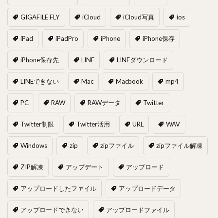
GIGAFILE FLY
iCloud
iCloud写真
ios
iPad
iPadPro
iPhone
iPhone保存
iPhone保存先
LINE
LINEダウンロード
LINEできない
Mac
Macbook
mp4
PC
RAW
RAWデータ
Twitter
Twitter制限
Twitter活用
URL
WAV
Windows
zip
zipファイル
zipファイル解凍
ZIP解凍
アップデート
アップロード
アップロードしたファイル
アップロードデータ
アップロードできない
アップロードファイル