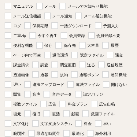
マニュアル
メール
メールでお知らせ機能
メール送信機能
メール通知
メール通知機能
ログ
保持期限
一括ダウンロード
予測入力
二重zip
今すぐ再生
会員登録
会員登録不要
便利な機能
保存
保存先
大容量
履歴
ページ内で再生
通信環境
認定ファイル
課金
課金請求
調査
調査復旧
送る
送信履歴
透過画像
通報
規約
通報ボタン
通知機能
遅い
違法アップロード
違法ファイル
開けない
閲覧
音声
音声データ
認定バッジ
複数ファイル
広告
料金プラン
広告出稿
復元
復旧
復活
戯画
戯画ファイル
文字化け
文字変換システム
料金
早い
脆弱性
最適な時間帯
最適化
海外利用