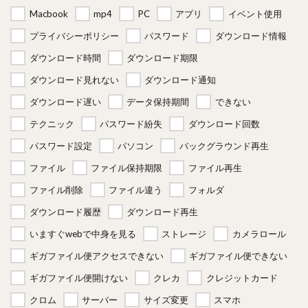
Macbook
mp4
PC
アプリ
イベント使用
プライバシーポリシー
パスワード
ダウンロード情報
ダウンロード時間
ダウンロード期限
ダウンロード見れない
ダウンロード通知
ダウンロード遅い
データ保持期間
できない
テクニック
パスワード紛失
ダウンロード回数
パスワード設定
パソコン
バックグラウンド再生
ファイル
ファイル保持期限
ファイル再生
ファイル削除
ファイル違う
フォルダ
ダウンロード履歴
ダウンロード再生
いますぐwebで中身を見る
ストレージ
カメラロール
ギガファイル便アクセスできない
ギガファイル便できない
ギガファイル便開けない
クレカ
クレジットカード
クロム
サーバー
サイズ変更
スマホ