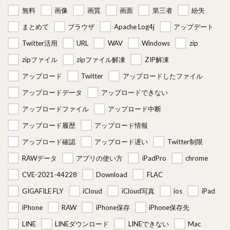
無料
画像
画質
画面
第三者
紛失
まとめて
ブラウザ
Apache Log4j
アップデート
Twitter活用
URL
WAV
Windows
zip
zipファイル
zipファイル解凍
ZIP解凍
アップロード
Twitter
アップロードしたファイル
アップロードデータ
アップロードできない
アップロードファイル
アップロード中断
アップロード履歴
アップロード情報
アップロード確認
アップロード遅い
Twitter制限
RAWデータ
アプリの使い方
iPadPro
chrome
CVE-2021-44228
Download
FLAC
GIGAFILE FLY
iCloud
iCloud写真
ios
iPad
iPhone
RAW
iPhone保存
iPhone保存先
LINE
LINEダウンロード
LINEできない
Mac