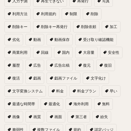
入力予測
再生できない
再発行
写真
利用方法
利用規約
制限
削除
削除キー
削除キー再発行
削除依頼
加工
劣化
動画
動画保存
受け取り確認機能
商業利用
回線
国内
大容量
安全性
履歴
広告
広告出稿
復元
復旧
復活
戯画
戯画ファイル
文字化け
文字変換システム
料金
料金プラン
早い
最適な時間帯
最適化
海外利用
無料
画像
画質
画面
第三者
紛失
脆弱性
複数ファイル
規約
認定バッジ