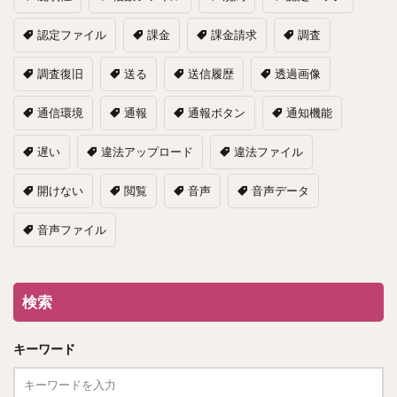
認定ファイル
課金
課金請求
調査
調査復旧
送る
送信履歴
透過画像
通信環境
通報
通報ボタン
通知機能
遅い
違法アップロード
違法ファイル
開けない
閲覧
音声
音声データ
音声ファイル
検索
キーワード