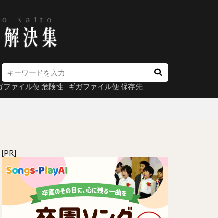
ガファイル便 危険性
ギガファイル便 保存先
[PR]