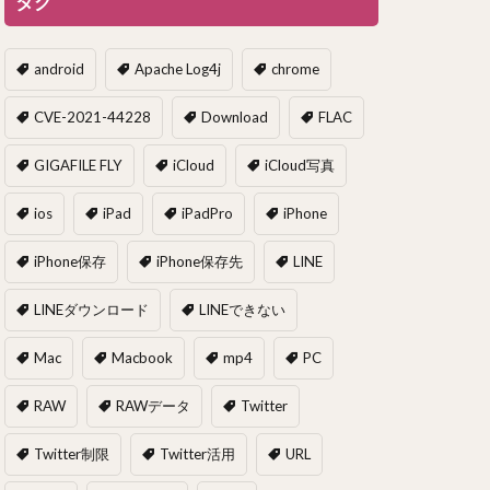
タグ
android
Apache Log4j
chrome
CVE-2021-44228
Download
FLAC
GIGAFILE FLY
iCloud
iCloud写真
ios
iPad
iPadPro
iPhone
iPhone保存
iPhone保存先
LINE
LINEダウンロード
LINEできない
Mac
Macbook
mp4
PC
RAW
RAWデータ
Twitter
Twitter制限
Twitter活用
URL