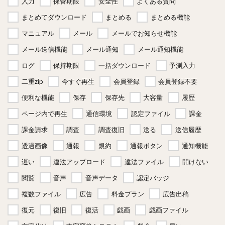
入力
保管期限
安全性
よくある質問
まとめてダウンロード
まとめる
まとめる機能
マニュアル
メール
メールでお知らせ機能
メール送信機能
メール通知
メール通知機能
ログ
保持期限
一括ダウンロード
予測入力
二重zip
今すぐ再生
会員登録
会員登録不要
便利な機能
保存
保存先
大容量
履歴
ページ内で再生
通信環境
認定ファイル
課金
課金請求
調査
調査復旧
送る
送信履歴
透過画像
通報
規約
通報ボタン
通知機能
遅い
違法アップロード
違法ファイル
開けない
閲覧
音声
音声データ
認定バッジ
複数ファイル
広告
料金プラン
広告出稿
復元
復旧
復活
戯画
戯画ファイル