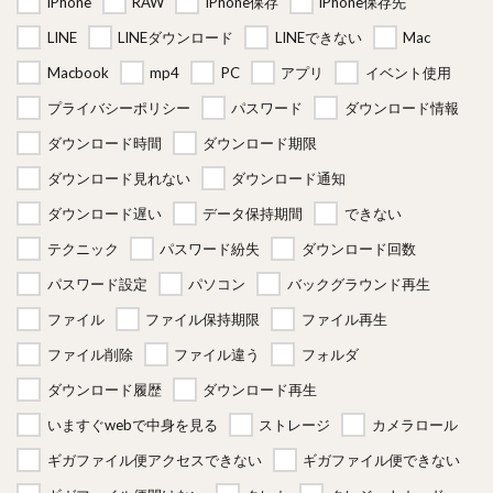
iPhone
RAW
iPhone保存
iPhone保存先
LINE
LINEダウンロード
LINEできない
Mac
Macbook
mp4
PC
アプリ
イベント使用
プライバシーポリシー
パスワード
ダウンロード情報
ダウンロード時間
ダウンロード期限
ダウンロード見れない
ダウンロード通知
ダウンロード遅い
データ保持期間
できない
テクニック
パスワード紛失
ダウンロード回数
パスワード設定
パソコン
バックグラウンド再生
ファイル
ファイル保持期限
ファイル再生
ファイル削除
ファイル違う
フォルダ
ダウンロード履歴
ダウンロード再生
いますぐwebで中身を見る
ストレージ
カメラロール
ギガファイル便アクセスできない
ギガファイル便できない