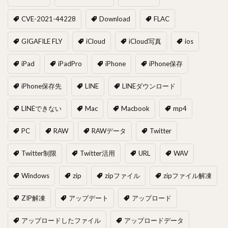
CVE-2021-44228
Download
FLAC
GIGAFILE FLY
iCloud
iCloud写真
ios
iPad
iPadPro
iPhone
iPhone保存
iPhone保存先
LINE
LINEダウンロード
LINEできない
Mac
Macbook
mp4
PC
RAW
RAWデータ
Twitter
Twitter制限
Twitter活用
URL
WAV
Windows
zip
zipファイル
zipファイル解凍
ZIP解凍
アップデート
アップロード
アップロードしたファイル
アップロードデータ