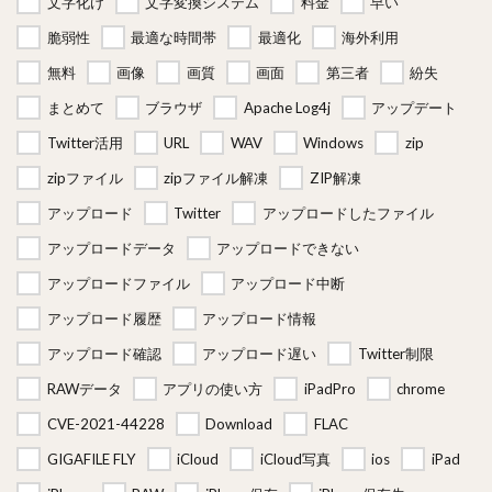
文字化け
文字変換システム
料金
早い
脆弱性
最適な時間帯
最適化
海外利用
無料
画像
画質
画面
第三者
紛失
まとめて
ブラウザ
Apache Log4j
アップデート
Twitter活用
URL
WAV
Windows
zip
zipファイル
zipファイル解凍
ZIP解凍
アップロード
Twitter
アップロードしたファイル
アップロードデータ
アップロードできない
アップロードファイル
アップロード中断
アップロード履歴
アップロード情報
アップロード確認
アップロード遅い
Twitter制限
RAWデータ
アプリの使い方
iPadPro
chrome
CVE-2021-44228
Download
FLAC
GIGAFILE FLY
iCloud
iCloud写真
ios
iPad