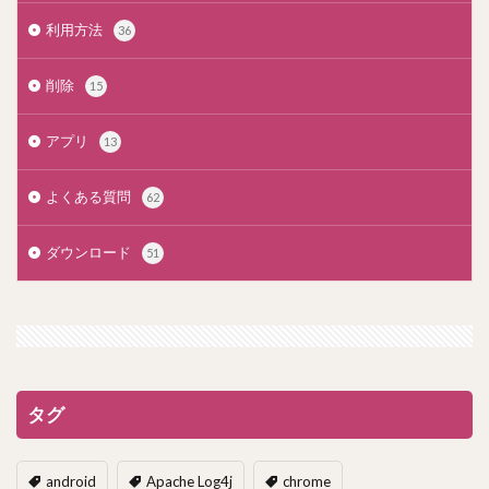
利用方法
36
削除
15
アプリ
13
よくある質問
62
ダウンロード
51
タグ
android
Apache Log4j
chrome