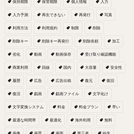
保持期限
保管期限
個人情報
入力
入力予測
再生できない
再発行
写真
利用方法
利用規約
制限
削除
削除キー
削除キー再発行
削除依頼
加工
劣化
動画
動画保存
受け取り確認機能
商業利用
回線
国内
大容量
安全性
履歴
広告
広告出稿
復元
復旧
復活
戯画
戯画ファイル
文字化け
文字変換システム
料金
料金プラン
早い
最適な時間帯
最適化
海外利用
無料
画像
画質
画面
第三者
紛失