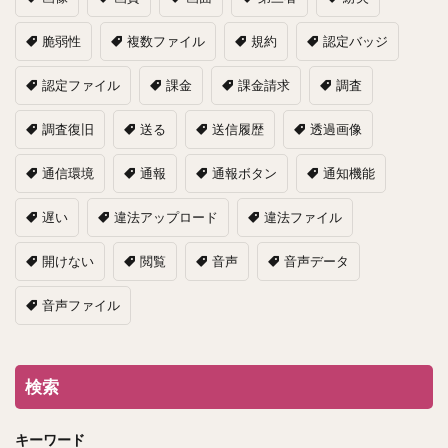
脆弱性
複数ファイル
規約
認定バッジ
認定ファイル
課金
課金請求
調査
調査復旧
送る
送信履歴
透過画像
通信環境
通報
通報ボタン
通知機能
遅い
違法アップロード
違法ファイル
開けない
閲覧
音声
音声データ
音声ファイル
検索
キーワード