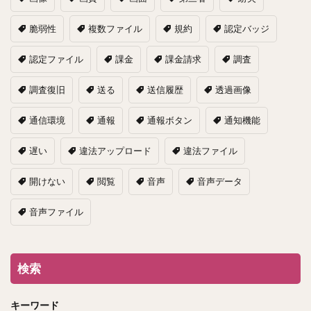
脆弱性
複数ファイル
規約
認定バッジ
認定ファイル
課金
課金請求
調査
調査復旧
送る
送信履歴
透過画像
通信環境
通報
通報ボタン
通知機能
遅い
違法アップロード
違法ファイル
開けない
閲覧
音声
音声データ
音声ファイル
検索
キーワード