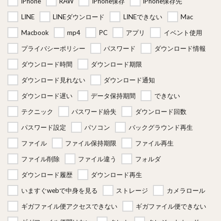
iPhone
RAW
iPhone保存
iPhone保存先
LINE
LINEダウンロード
LINEできない
Mac
Macbook
mp4
PC
アプリ
イベント使用
プライバシーポリシー
パスワード
ダウンロード情報
ダウンロード時間
ダウンロード期限
ダウンロード見れない
ダウンロード通知
ダウンロード遅い
データ保持期間
できない
テクニック
パスワード紛失
ダウンロード回数
パスワード設定
パソコン
バックグラウンド再生
ファイル
ファイル保持期限
ファイル再生
ファイル削除
ファイル違う
フォルダ
ダウンロード履歴
ダウンロード再生
いますぐwebで中身を見る
ストレージ
カメラロール
ギガファイル便アクセスできない
ギガファイル便できない