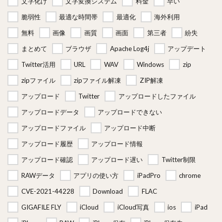
文字化け
文字変換システム
料金
早い
脆弱性
最適な時間帯
最適化
海外利用
無料
画像
画質
画面
第三者
紛失
まとめて
ブラウザ
Apache Log4j
アップデート
Twitter活用
URL
WAV
Windows
zip
zipファイル
zipファイル解凍
ZIP解凍
アップロード
Twitter
アップロードしたファイル
アップロードデータ
アップロードできない
アップロードファイル
アップロード中断
アップロード履歴
アップロード情報
アップロード確認
アップロード遅い
Twitter制限
RAWデータ
アプリの使い方
iPadPro
chrome
CVE-2021-44228
Download
FLAC
GIGAFILE FLY
iCloud
iCloud写真
ios
iPad