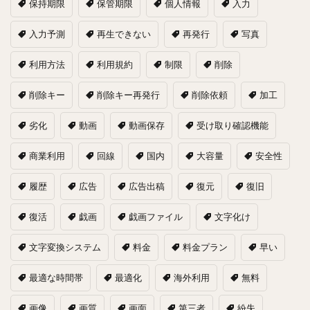
保持期限
保管期限
個人情報
入力
入力予測
再生できない
再発行
写真
利用方法
利用規約
制限
削除
削除キー
削除キー再発行
削除依頼
加工
劣化
動画
動画保存
受け取り確認機能
商業利用
回線
国内
大容量
安全性
履歴
広告
広告出稿
復元
復旧
復活
戯画
戯画ファイル
文字化け
文字変換システム
料金
料金プラン
早い
最適な時間帯
最適化
海外利用
無料
画像
画質
画面
第三者
紛失