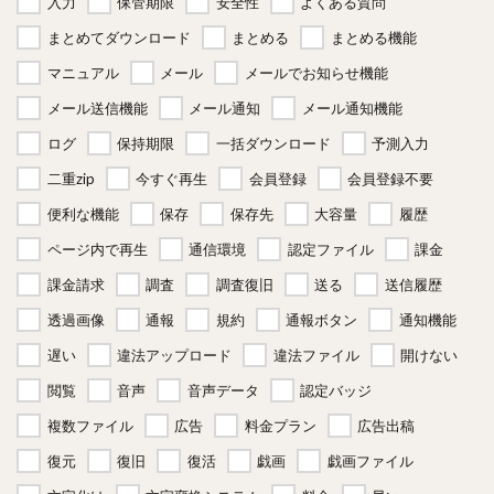
入力
保管期限
安全性
よくある質問
まとめてダウンロード
まとめる
まとめる機能
マニュアル
メール
メールでお知らせ機能
メール送信機能
メール通知
メール通知機能
ログ
保持期限
一括ダウンロード
予測入力
二重zip
今すぐ再生
会員登録
会員登録不要
便利な機能
保存
保存先
大容量
履歴
ページ内で再生
通信環境
認定ファイル
課金
課金請求
調査
調査復旧
送る
送信履歴
透過画像
通報
規約
通報ボタン
通知機能
遅い
違法アップロード
違法ファイル
開けない
閲覧
音声
音声データ
認定バッジ
複数ファイル
広告
料金プラン
広告出稿
復元
復旧
復活
戯画
戯画ファイル