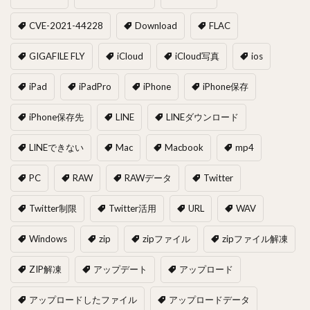
CVE-2021-44228
Download
FLAC
GIGAFILE FLY
iCloud
iCloud写真
ios
iPad
iPadPro
iPhone
iPhone保存
iPhone保存先
LINE
LINEダウンロード
LINEできない
Mac
Macbook
mp4
PC
RAW
RAWデータ
Twitter
Twitter制限
Twitter活用
URL
WAV
Windows
zip
zipファイル
zipファイル解凍
ZIP解凍
アップデート
アップロード
アップロードしたファイル
アップロードデータ