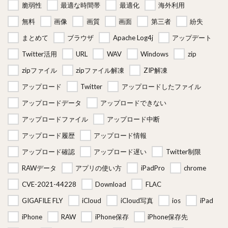
脆弱性
最適な時間帯
最適化
海外利用
無料
画像
画質
画面
第三者
紛失
まとめて
ブラウザ
Apache Log4j
アップデート
Twitter活用
URL
WAV
Windows
zip
zipファイル
zipファイル解凍
ZIP解凍
アップロード
Twitter
アップロードしたファイル
アップロードデータ
アップロードできない
アップロードファイル
アップロード中断
アップロード履歴
アップロード情報
アップロード確認
アップロード遅い
Twitter制限
RAWデータ
アプリの使い方
iPadPro
chrome
CVE-2021-44228
Download
FLAC
GIGAFILE FLY
iCloud
iCloud写真
ios
iPad
iPhone
RAW
iPhone保存
iPhone保存先