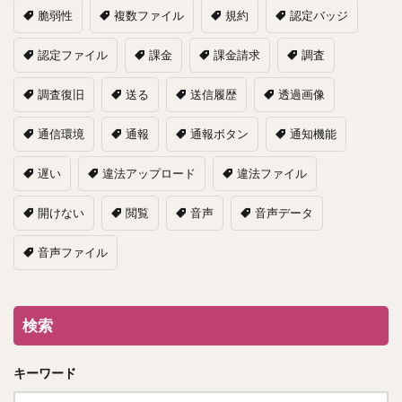
脆弱性
複数ファイル
規約
認定バッジ
認定ファイル
課金
課金請求
調査
調査復旧
送る
送信履歴
透過画像
通信環境
通報
通報ボタン
通知機能
遅い
違法アップロード
違法ファイル
開けない
閲覧
音声
音声データ
音声ファイル
検索
キーワード