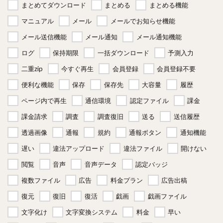
まとめてダウンロード
まとめる
まとめる機能
マニュアル
メール
メールでお知らせ機能
メール送信機能
メール通知
メール通知機能
ログ
保持期限
一括ダウンロード
予測入力
二重zip
今すぐ再生
会員登録
会員登録不要
便利な機能
保存
保存先
大容量
履歴
ページ内で再生
通信環境
認定ファイル
課金
課金請求
調査
調査復旧
送る
送信履歴
透過画像
通報
規約
通報ボタン
通知機能
遅い
違法アップロード
違法ファイル
開けない
閲覧
音声
音声データ
認定バッジ
複数ファイル
広告
料金プラン
広告出稿
復元
復旧
復活
戯画
戯画ファイル
文字化け
文字変換システム
料金
早い