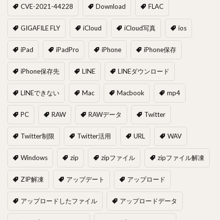
CVE-2021-44228
Download
FLAC
GIGAFILE FLY
iCloud
iCloud写真
ios
iPad
iPadPro
iPhone
iPhone保存
iPhone保存先
LINE
LINEダウンロード
LINEできない
Mac
Macbook
mp4
PC
RAW
RAWデータ
Twitter
Twitter制限
Twitter活用
URL
WAV
Windows
zip
zipファイル
zipファイル解凍
ZIP解凍
アップデート
アップロード
アップロードしたファイル
アップロードデータ