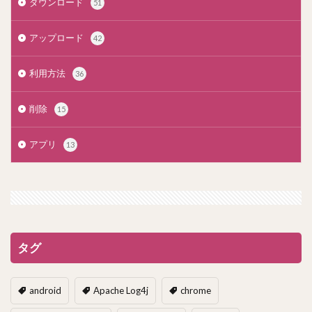
ダウンロード
51
アップロード
42
利用方法
36
削除
15
アプリ
13
タグ
android
Apache Log4j
chrome