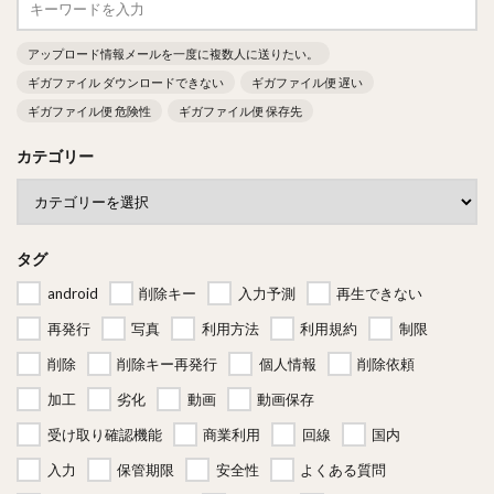
アップロード情報メールを一度に複数人に送りたい。
ギガファイル ダウンロードできない
ギガファイル便 遅い
ギガファイル便 危険性
ギガファイル便 保存先
カテゴリー
タグ
android
削除キー
入力予測
再生できない
再発行
写真
利用方法
利用規約
制限
削除
削除キー再発行
個人情報
削除依頼
加工
劣化
動画
動画保存
受け取り確認機能
商業利用
回線
国内
入力
保管期限
安全性
よくある質問