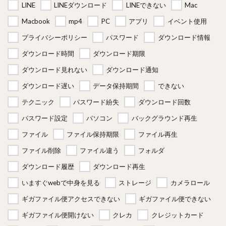
LINE
LINEダウンロード
LINEできない
Mac
Macbook
mp4
PC
アプリ
イベント使用
プライバシーポリシー
パスワード
ダウンロード情報
ダウンロード時間
ダウンロード期限
ダウンロード見れない
ダウンロード通知
ダウンロード遅い
データ保持期間
できない
テクニック
パスワード紛失
ダウンロード回数
パスワード設定
パソコン
バックグラウンド再生
ファイル
ファイル保持期限
ファイル再生
ファイル削除
ファイル違う
フォルダ
ダウンロード履歴
ダウンロード再生
いますぐwebで中身を見る
ストレージ
カメラロール
ギガファイル便アクセスできない
ギガファイル便できない
ギガファイル便開けない
クレカ
クレジットカード