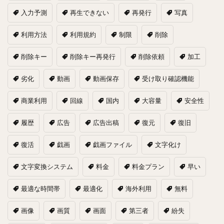
入力予測
再生できない
再発行
写真
利用方法
利用規約
制限
削除
削除キー
削除キー再発行
削除依頼
加工
劣化
動画
動画保存
受け取り確認機能
商業利用
回線
国内
大容量
安全性
履歴
広告
広告出稿
復元
復旧
復活
戯画
戯画ファイル
文字化け
文字変換システム
料金
料金プラン
早い
最適な時間帯
最適化
海外利用
無料
画像
画質
画面
第三者
紛失