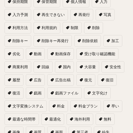
保持期限
保管期限
個人情報
入力
入力予測
再生できない
再発行
写真
利用方法
利用規約
制限
削除
削除キー
削除キー再発行
削除依頼
加工
劣化
動画
動画保存
受け取り確認機能
商業利用
回線
国内
大容量
安全性
履歴
広告
広告出稿
復元
復旧
復活
戯画
戯画ファイル
文字化け
文字変換システム
料金
料金プラン
早い
最適な時間帯
最適化
海外利用
無料
画像
画質
画面
第三者
紛失