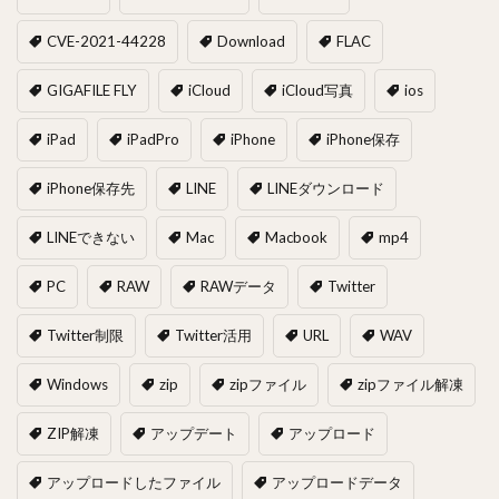
CVE-2021-44228
Download
FLAC
GIGAFILE FLY
iCloud
iCloud写真
ios
iPad
iPadPro
iPhone
iPhone保存
iPhone保存先
LINE
LINEダウンロード
LINEできない
Mac
Macbook
mp4
PC
RAW
RAWデータ
Twitter
Twitter制限
Twitter活用
URL
WAV
Windows
zip
zipファイル
zipファイル解凍
ZIP解凍
アップデート
アップロード
アップロードしたファイル
アップロードデータ