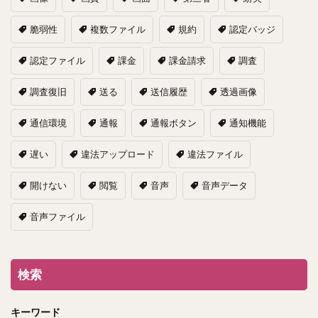
脆弱性
複数ファイル
規約
認定バッジ
認定ファイル
課金
課金請求
調査
調査復旧
送る
送信履歴
透過画像
通信環境
通報
通報ボタン
通知機能
遅い
違法アップロード
違法ファイル
開けない
閲覧
音声
音声データ
音声ファイル
検索
キーワード