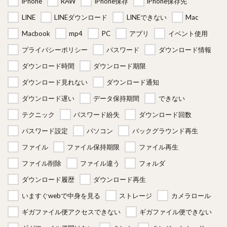
iPhone
RAW
iPhone保存
iPhone保存先
LINE
LINEダウンロード
LINEできない
Mac
Macbook
mp4
PC
アプリ
イベント使用
プライバシーポリシー
パスワード
ダウンロード情報
ダウンロード時間
ダウンロード期限
ダウンロード見れない
ダウンロード通知
ダウンロード遅い
データ保持期間
できない
テクニック
パスワード紛失
ダウンロード回数
パスワード設定
パソコン
バックグラウンド再生
ファイル
ファイル保持期限
ファイル再生
ファイル削除
ファイル違う
フォルダ
ダウンロード履歴
ダウンロード再生
いますぐwebで中身を見る
ストレージ
カメラロール
ギガファイル便アクセスできない
ギガファイル便できない