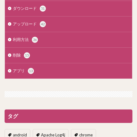
ダウンロード
51
アップロード
42
利用方法
36
削除
15
アプリ
13
タグ
android
Apache Log4j
chrome