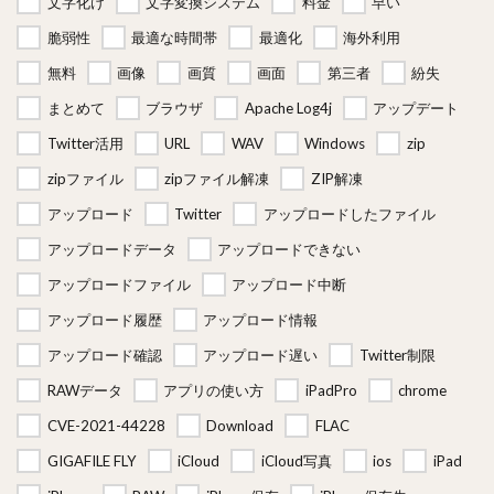
文字化け
文字変換システム
料金
早い
脆弱性
最適な時間帯
最適化
海外利用
無料
画像
画質
画面
第三者
紛失
まとめて
ブラウザ
Apache Log4j
アップデート
Twitter活用
URL
WAV
Windows
zip
zipファイル
zipファイル解凍
ZIP解凍
アップロード
Twitter
アップロードしたファイル
アップロードデータ
アップロードできない
アップロードファイル
アップロード中断
アップロード履歴
アップロード情報
アップロード確認
アップロード遅い
Twitter制限
RAWデータ
アプリの使い方
iPadPro
chrome
CVE-2021-44228
Download
FLAC
GIGAFILE FLY
iCloud
iCloud写真
ios
iPad