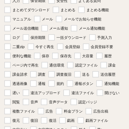
入力
保管期限
安全性
よくある質問
まとめてダウンロード
まとめる
まとめる機能
マニュアル
メール
メールでお知らせ機能
メール送信機能
メール通知
メール通知機能
ログ
保持期限
一括ダウンロード
予測入力
二重zip
今すぐ再生
会員登録
会員登録不要
便利な機能
保存
保存先
大容量
履歴
ページ内で再生
通信環境
認定ファイル
課金
課金請求
調査
調査復旧
送る
送信履歴
透過画像
通報
規約
通報ボタン
通知機能
遅い
違法アップロード
違法ファイル
開けない
閲覧
音声
音声データ
認定バッジ
複数ファイル
広告
料金プラン
広告出稿
復元
復旧
復活
戯画
戯画ファイル