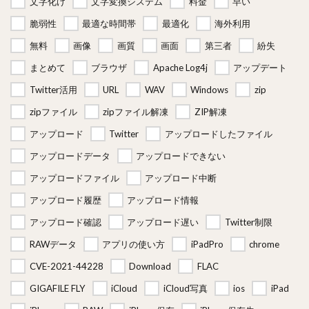
文字化け
文字変換システム
料金
早い
脆弱性
最適な時間帯
最適化
海外利用
無料
画像
画質
画面
第三者
紛失
まとめて
ブラウザ
Apache Log4j
アップデート
Twitter活用
URL
WAV
Windows
zip
zipファイル
zipファイル解凍
ZIP解凍
アップロード
Twitter
アップロードしたファイル
アップロードデータ
アップロードできない
アップロードファイル
アップロード中断
アップロード履歴
アップロード情報
アップロード確認
アップロード遅い
Twitter制限
RAWデータ
アプリの使い方
iPadPro
chrome
CVE-2021-44228
Download
FLAC
GIGAFILE FLY
iCloud
iCloud写真
ios
iPad