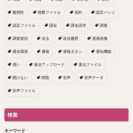
脆弱性
複数ファイル
規約
認定バッジ
認定ファイル
課金
課金請求
調査
調査復旧
送る
送信履歴
透過画像
通信環境
通報
通報ボタン
通知機能
遅い
違法アップロード
違法ファイル
開けない
閲覧
音声
音声データ
音声ファイル
検索
キーワード