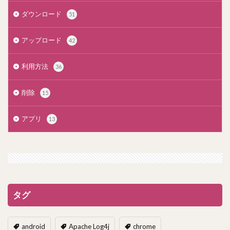
ダウンロード
51
アップロード
42
利用方法
36
削除
15
アプリ
13
タグ
android
Apache Log4j
chrome