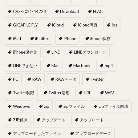
CVE-2021-44228
Download
FLAC
GIGAFILE FLY
iCloud
iCloud写真
ios
iPad
iPadPro
iPhone
iPhone保存
iPhone保存先
LINE
LINEダウンロード
LINEできない
Mac
Macbook
mp4
PC
RAW
RAWデータ
Twitter
Twitter制限
Twitter活用
URL
WAV
Windows
zip
zipファイル
zipファイル解凍
ZIP解凍
アップデート
アップロード
アップロードしたファイル
アップロードデータ