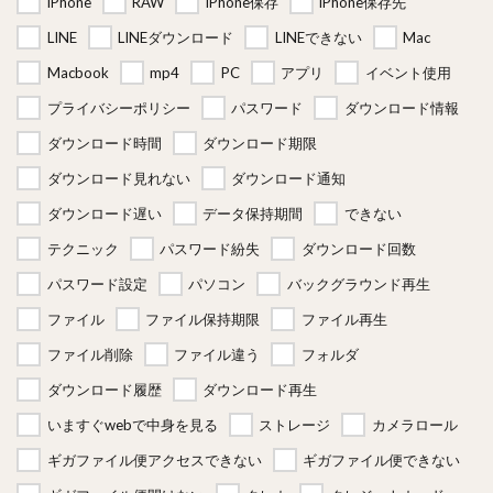
iPhone
RAW
iPhone保存
iPhone保存先
LINE
LINEダウンロード
LINEできない
Mac
Macbook
mp4
PC
アプリ
イベント使用
プライバシーポリシー
パスワード
ダウンロード情報
ダウンロード時間
ダウンロード期限
ダウンロード見れない
ダウンロード通知
ダウンロード遅い
データ保持期間
できない
テクニック
パスワード紛失
ダウンロード回数
パスワード設定
パソコン
バックグラウンド再生
ファイル
ファイル保持期限
ファイル再生
ファイル削除
ファイル違う
フォルダ
ダウンロード履歴
ダウンロード再生
いますぐwebで中身を見る
ストレージ
カメラロール
ギガファイル便アクセスできない
ギガファイル便できない