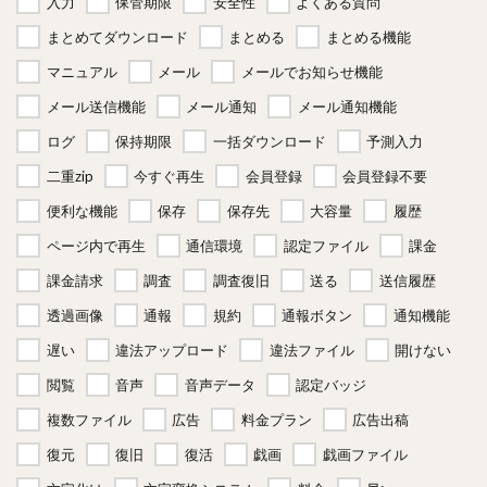
入力
保管期限
安全性
よくある質問
まとめてダウンロード
まとめる
まとめる機能
マニュアル
メール
メールでお知らせ機能
メール送信機能
メール通知
メール通知機能
ログ
保持期限
一括ダウンロード
予測入力
二重zip
今すぐ再生
会員登録
会員登録不要
便利な機能
保存
保存先
大容量
履歴
ページ内で再生
通信環境
認定ファイル
課金
課金請求
調査
調査復旧
送る
送信履歴
透過画像
通報
規約
通報ボタン
通知機能
遅い
違法アップロード
違法ファイル
開けない
閲覧
音声
音声データ
認定バッジ
複数ファイル
広告
料金プラン
広告出稿
復元
復旧
復活
戯画
戯画ファイル