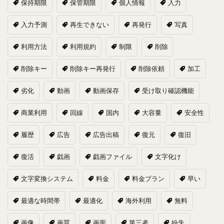
保持期限
保管期限
個人情報
入力
入力予測
再生できない
再発行
写真
利用方法
利用規約
制限
削除
削除キー
削除キー再発行
削除依頼
加工
劣化
動画
動画保存
受け取り確認機能
商業利用
回線
国内
大容量
安全性
履歴
広告
広告出稿
復元
復旧
復活
戯画
戯画ファイル
文字化け
文字変換システム
料金
料金プラン
早い
最適な時間帯
最適化
海外利用
無料
画像
画質
画面
第三者
紛失