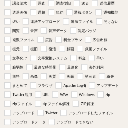
課金請求
調査
調査復旧
送る
送信履歴
透過画像
通報
規約
通報ボタン
通知機能
遅い
違法アップロード
違法ファイル
開けない
閲覧
音声
音声データ
認定バッジ
複数ファイル
広告
料金プラン
広告出稿
復元
復旧
復活
戯画
戯画ファイル
文字化け
文字変換システム
料金
早い
脆弱性
最適な時間帯
最適化
海外利用
無料
画像
画質
画面
第三者
紛失
まとめて
ブラウザ
Apache Log4j
アップデート
Twitter活用
URL
WAV
Windows
zip
zipファイル
zipファイル解凍
ZIP解凍
アップロード
Twitter
アップロードしたファイル
アップロードデータ
アップロードできない