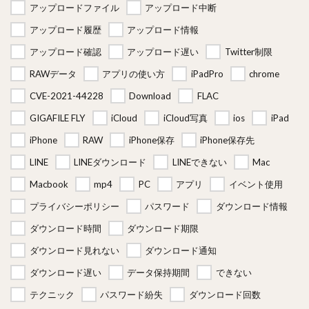
アップロードファイル
アップロード中断
アップロード履歴
アップロード情報
アップロード確認
アップロード遅い
Twitter制限
RAWデータ
アプリの使い方
iPadPro
chrome
CVE-2021-44228
Download
FLAC
GIGAFILE FLY
iCloud
iCloud写真
ios
iPad
iPhone
RAW
iPhone保存
iPhone保存先
LINE
LINEダウンロード
LINEできない
Mac
Macbook
mp4
PC
アプリ
イベント使用
プライバシーポリシー
パスワード
ダウンロード情報
ダウンロード時間
ダウンロード期限
ダウンロード見れない
ダウンロード通知
ダウンロード遅い
データ保持期間
できない
テクニック
パスワード紛失
ダウンロード回数