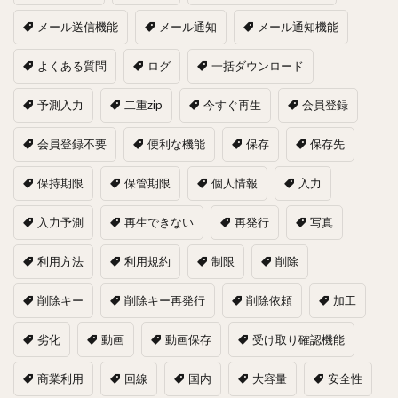
メール送信機能
メール通知
メール通知機能
よくある質問
ログ
一括ダウンロード
予測入力
二重zip
今すぐ再生
会員登録
会員登録不要
便利な機能
保存
保存先
保持期限
保管期限
個人情報
入力
入力予測
再生できない
再発行
写真
利用方法
利用規約
制限
削除
削除キー
削除キー再発行
削除依頼
加工
劣化
動画
動画保存
受け取り確認機能
商業利用
回線
国内
大容量
安全性