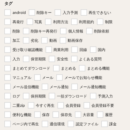
タグ
android
削除キー
入力予測
再生できない
再発行
写真
利用方法
利用規約
制限
削除
削除キー再発行
個人情報
削除依頼
加工
劣化
動画
動画保存
受け取り確認機能
商業利用
回線
国内
入力
保管期限
安全性
よくある質問
まとめてダウンロード
まとめる
まとめる機能
マニュアル
メール
メールでお知らせ機能
メール送信機能
メール通知
メール通知機能
ログ
保持期限
一括ダウンロード
予測入力
二重zip
今すぐ再生
会員登録
会員登録不要
便利な機能
保存
保存先
大容量
履歴
ページ内で再生
通信環境
認定ファイル
課金