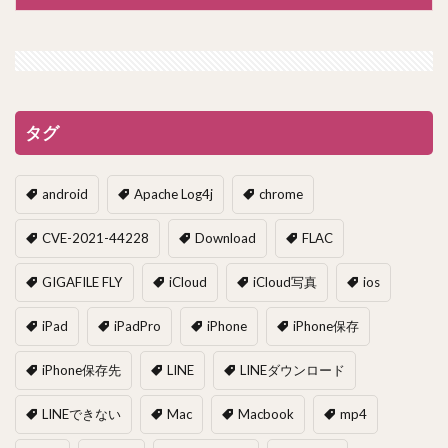
タグ
android
Apache Log4j
chrome
CVE-2021-44228
Download
FLAC
GIGAFILE FLY
iCloud
iCloud写真
ios
iPad
iPadPro
iPhone
iPhone保存
iPhone保存先
LINE
LINEダウンロード
LINEできない
Mac
Macbook
mp4