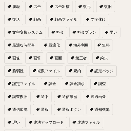
履歴
広告
広告出稿
復元
復旧
復活
戯画
戯画ファイル
文字化け
文字変換システム
料金
料金プラン
早い
最適な時間帯
最適化
海外利用
無料
画像
画質
画面
第三者
紛失
脆弱性
複数ファイル
規約
認定バッジ
認定ファイル
課金
課金請求
調査
調査復旧
送る
送信履歴
透過画像
通信環境
通報
通報ボタン
通知機能
遅い
違法アップロード
違法ファイル