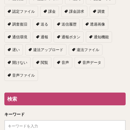
認定ファイル
課金
課金請求
調査
調査復旧
送る
送信履歴
透過画像
通信環境
通報
通報ボタン
通知機能
遅い
違法アップロード
違法ファイル
開けない
閲覧
音声
音声データ
音声ファイル
検索
キーワード