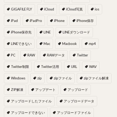
GIGAFILE FLY
iCloud
iCloud写真
ios
iPad
iPadPro
iPhone
iPhone保存
iPhone保存先
LINE
LINEダウンロード
LINEできない
Mac
Macbook
mp4
PC
RAW
RAWデータ
Twitter
Twitter制限
Twitter活用
URL
WAV
Windows
zip
zipファイル
zipファイル解凍
ZIP解凍
アップデート
アップロード
アップロードしたファイル
アップロードデータ
アップロードできない
アップロードファイル