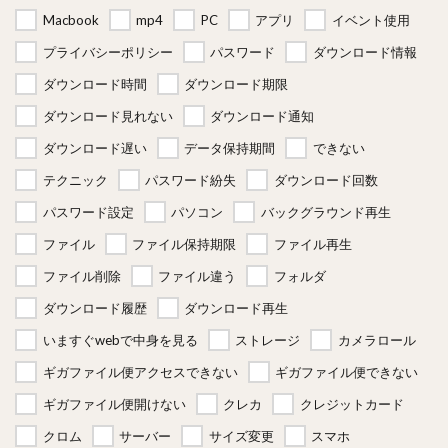
Macbook
mp4
PC
アプリ
イベント使用
プライバシーポリシー
パスワード
ダウンロード情報
ダウンロード時間
ダウンロード期限
ダウンロード見れない
ダウンロード通知
ダウンロード遅い
データ保持期間
できない
テクニック
パスワード紛失
ダウンロード回数
パスワード設定
パソコン
バックグラウンド再生
ファイル
ファイル保持期限
ファイル再生
ファイル削除
ファイル違う
フォルダ
ダウンロード履歴
ダウンロード再生
いますぐwebで中身を見る
ストレージ
カメラロール
ギガファイル便アクセスできない
ギガファイル便できない
ギガファイル便開けない
クレカ
クレジットカード
クロム
サーバー
サイズ変更
スマホ