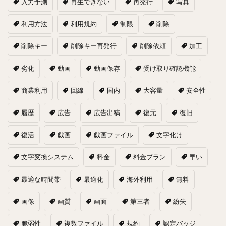
入力予測
再生できない
再発行
写真
利用方法
利用規約
制限
削除
削除キー
削除キー再発行
削除依頼
加工
劣化
動画
動画保存
受け取り確認機能
商業利用
回線
国内
大容量
安全性
履歴
広告
広告出稿
復元
復旧
復活
戯画
戯画ファイル
文字化け
文字変換システム
料金
料金プラン
早い
最適な時間帯
最適化
海外利用
無料
画像
画質
画面
第三者
紛失
脆弱性
複数ファイル
規約
認定バッジ