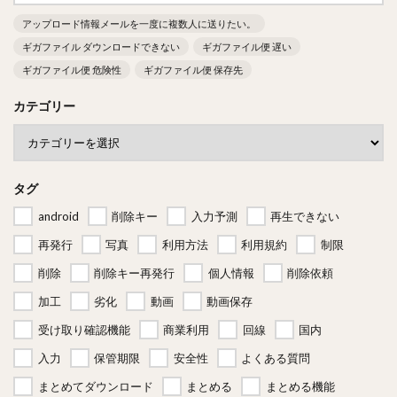
アップロード情報メールを一度に複数人に送りたい。
ギガファイル ダウンロードできない
ギガファイル便 遅い
ギガファイル便 危険性
ギガファイル便 保存先
カテゴリー
タグ
android
削除キー
入力予測
再生できない
再発行
写真
利用方法
利用規約
制限
削除
削除キー再発行
個人情報
削除依頼
加工
劣化
動画
動画保存
受け取り確認機能
商業利用
回線
国内
入力
保管期限
安全性
よくある質問
まとめてダウンロード
まとめる
まとめる機能