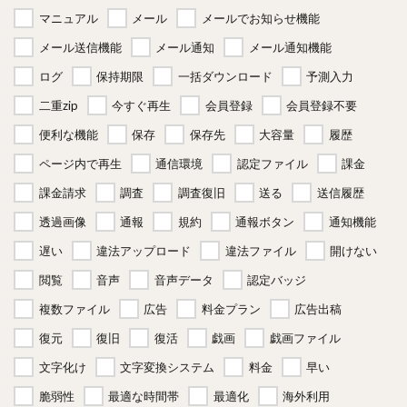
マニュアル
メール
メールでお知らせ機能
メール送信機能
メール通知
メール通知機能
ログ
保持期限
一括ダウンロード
予測入力
二重zip
今すぐ再生
会員登録
会員登録不要
便利な機能
保存
保存先
大容量
履歴
ページ内で再生
通信環境
認定ファイル
課金
課金請求
調査
調査復旧
送る
送信履歴
透過画像
通報
規約
通報ボタン
通知機能
遅い
違法アップロード
違法ファイル
開けない
閲覧
音声
音声データ
認定バッジ
複数ファイル
広告
料金プラン
広告出稿
復元
復旧
復活
戯画
戯画ファイル
文字化け
文字変換システム
料金
早い
脆弱性
最適な時間帯
最適化
海外利用