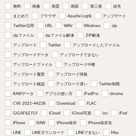
無料
画像
画質
画面
第三者
紛失
まとめて
ブラウザ
Apache Log4j
アップデート
Twitter活用
URL
WAV
Windows
zip
zipファイル
zipファイル解凍
ZIP解凍
アップロード
Twitter
アップロードしたファイル
アップロードデータ
アップロードできない
アップロードファイル
アップロード中断
アップロード履歴
アップロード情報
アップロード確認
アップロード遅い
Twitter制限
RAWデータ
アプリの使い方
iPadPro
chrome
CVE-2021-44228
Download
FLAC
GIGAFILE FLY
iCloud
iCloud写真
ios
iPad
iPhone
RAW
iPhone保存
iPhone保存先
LINE
LINEダウンロード
LINEできない
Mac