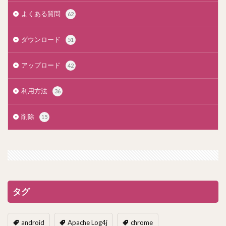
よくある質問
62
ダウンロード
51
アップロード
42
利用方法
36
削除
15
タグ
android
Apache Log4j
chrome