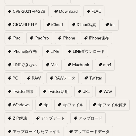
CVE-2021-44228
Download
FLAC
GIGAFILE FLY
iCloud
iCloud写真
ios
iPad
iPadPro
iPhone
iPhone保存
iPhone保存先
LINE
LINEダウンロード
LINEできない
Mac
Macbook
mp4
PC
RAW
RAWデータ
Twitter
Twitter制限
Twitter活用
URL
WAV
Windows
zip
zipファイル
zipファイル解凍
ZIP解凍
アップデート
アップロード
アップロードしたファイル
アップロードデータ