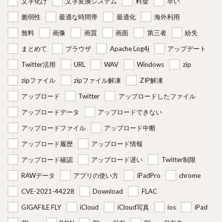
文字化け
文字変換システム
料金
早い
脆弱性
最適な時間帯
最適化
海外利用
無料
画像
画質
画面
第三者
紛失
まとめて
ブラウザ
Apache Log4j
アップデート
Twitter活用
URL
WAV
Windows
zip
zipファイル
zipファイル解凍
ZIP解凍
アップロード
Twitter
アップロードしたファイル
アップロードデータ
アップロードできない
アップロードファイル
アップロード中断
アップロード履歴
アップロード情報
アップロード確認
アップロード遅い
Twitter制限
RAWデータ
アプリの使い方
iPadPro
chrome
CVE-2021-44228
Download
FLAC
GIGAFILE FLY
iCloud
iCloud写真
ios
iPad