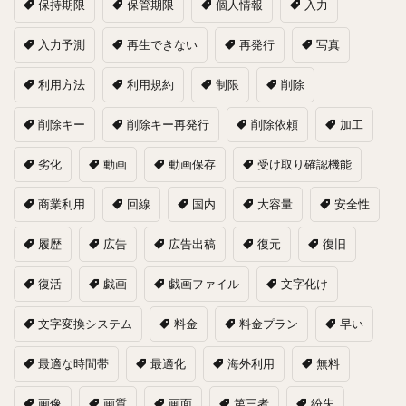
保持期限
保管期限
個人情報
入力
入力予測
再生できない
再発行
写真
利用方法
利用規約
制限
削除
削除キー
削除キー再発行
削除依頼
加工
劣化
動画
動画保存
受け取り確認機能
商業利用
回線
国内
大容量
安全性
履歴
広告
広告出稿
復元
復旧
復活
戯画
戯画ファイル
文字化け
文字変換システム
料金
料金プラン
早い
最適な時間帯
最適化
海外利用
無料
画像
画質
画面
第三者
紛失