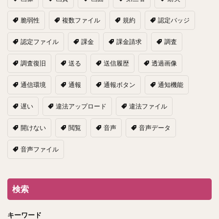
脆弱性
複数ファイル
規約
認定バッジ
認定ファイル
課金
課金請求
調査
調査復旧
送る
送信履歴
透過画像
通信環境
通報
通報ボタン
通知機能
遅い
違法アップロード
違法ファイル
開けない
閲覧
音声
音声データ
音声ファイル
検索
キーワード