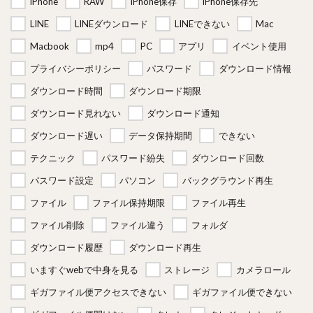
iPhone
RAW
iPhone保存
iPhone保存先
LINE
LINEダウンロード
LINEできない
Mac
Macbook
mp4
PC
アプリ
イベント使用
プライバシーポリシー
パスワード
ダウンロード情報
ダウンロード時間
ダウンロード期限
ダウンロード見れない
ダウンロード通知
ダウンロード遅い
データ保持期間
できない
テクニック
パスワード紛失
ダウンロード回数
パスワード設定
パソコン
バックグラウンド再生
ファイル
ファイル保持期限
ファイル再生
ファイル削除
ファイル違う
フォルダ
ダウンロード履歴
ダウンロード再生
いますぐwebで中身を見る
ストレージ
カメラロール
ギガファイル便アクセスできない
ギガファイル便できない