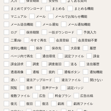
入力
保管期限
安全性
よくある質問
まとめてダウンロード
まとめる
まとめる機能
マニュアル
メール
メールでお知らせ機能
メール送信機能
メール通知
メール通知機能
ログ
保持期限
一括ダウンロード
予測入力
二重zip
今すぐ再生
会員登録
会員登録不要
便利な機能
保存
保存先
大容量
履歴
ページ内で再生
通信環境
認定ファイル
課金
課金請求
調査
調査復旧
送る
送信履歴
透過画像
通報
規約
通報ボタン
通知機能
遅い
違法アップロード
違法ファイル
開けない
閲覧
音声
音声データ
認定バッジ
複数ファイル
広告
料金プラン
広告出稿
復元
復旧
復活
戯画
戯画ファイル