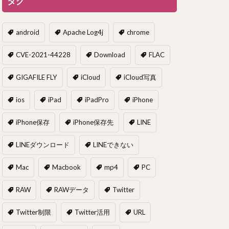
タグ
android
Apache Log4j
chrome
CVE-2021-44228
Download
FLAC
GIGAFILE FLY
iCloud
iCloud写真
ios
iPad
iPadPro
iPhone
iPhone保存
iPhone保存先
LINE
LINEダウンロード
LINEできない
Mac
Macbook
mp4
PC
RAW
RAWデータ
Twitter
Twitter制限
Twitter活用
URL