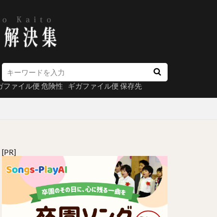
ガファイル便 危険性
ギガファイル便 保存先
[PR]