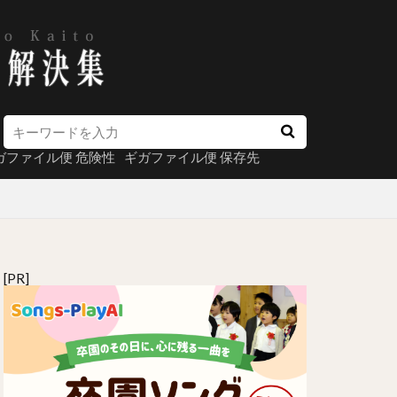
ガファイル便 危険性
ギガファイル便 保存先
[PR]