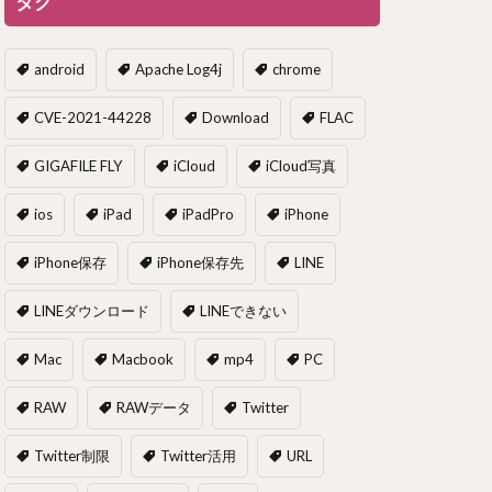
タグ
android
Apache Log4j
chrome
CVE-2021-44228
Download
FLAC
GIGAFILE FLY
iCloud
iCloud写真
ios
iPad
iPadPro
iPhone
iPhone保存
iPhone保存先
LINE
LINEダウンロード
LINEできない
Mac
Macbook
mp4
PC
RAW
RAWデータ
Twitter
Twitter制限
Twitter活用
URL