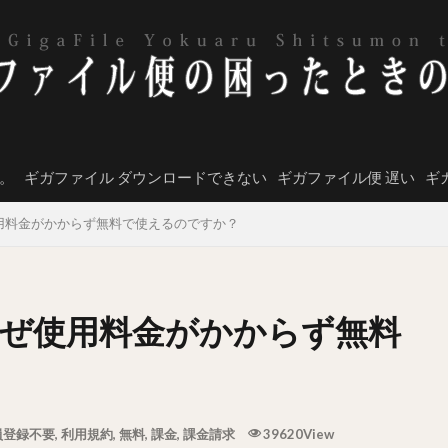
。
ギガファイル ダウンロードできない
ギガファイル便 遅い
ギ
用料金がかからず無料で使えるのですか？
ぜ使用料金がかからず無料
員登録不要
,
利用規約
,
無料
,
課金
,
課金請求
39620View