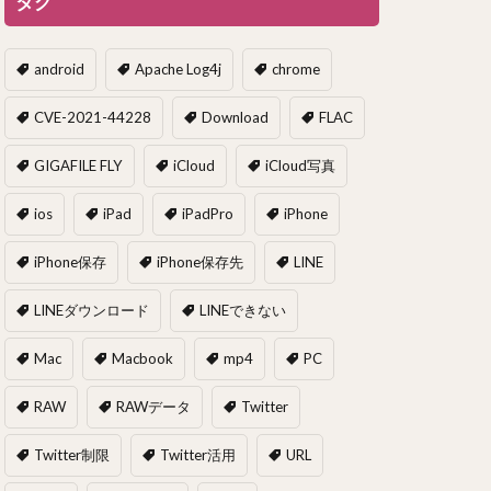
タグ
android
Apache Log4j
chrome
CVE-2021-44228
Download
FLAC
GIGAFILE FLY
iCloud
iCloud写真
ios
iPad
iPadPro
iPhone
iPhone保存
iPhone保存先
LINE
LINEダウンロード
LINEできない
Mac
Macbook
mp4
PC
RAW
RAWデータ
Twitter
Twitter制限
Twitter活用
URL