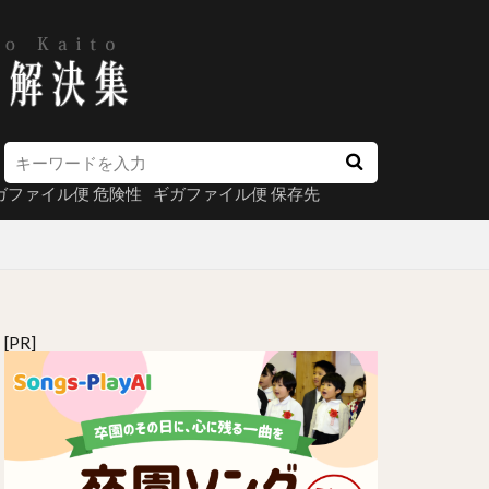
ガファイル便 危険性
ギガファイル便 保存先
[PR]