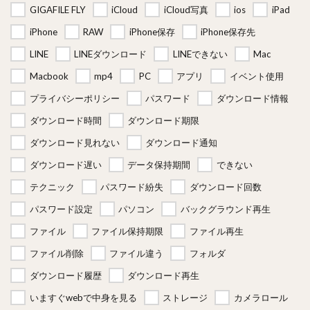
GIGAFILE FLY
iCloud
iCloud写真
ios
iPad
iPhone
RAW
iPhone保存
iPhone保存先
LINE
LINEダウンロード
LINEできない
Mac
Macbook
mp4
PC
アプリ
イベント使用
プライバシーポリシー
パスワード
ダウンロード情報
ダウンロード時間
ダウンロード期限
ダウンロード見れない
ダウンロード通知
ダウンロード遅い
データ保持期間
できない
テクニック
パスワード紛失
ダウンロード回数
パスワード設定
パソコン
バックグラウンド再生
ファイル
ファイル保持期限
ファイル再生
ファイル削除
ファイル違う
フォルダ
ダウンロード履歴
ダウンロード再生
いますぐwebで中身を見る
ストレージ
カメラロール