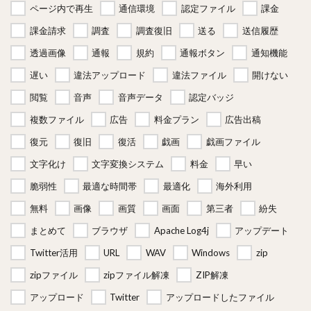
ページ内で再生
通信環境
認定ファイル
課金
課金請求
調査
調査復旧
送る
送信履歴
透過画像
通報
規約
通報ボタン
通知機能
遅い
違法アップロード
違法ファイル
開けない
閲覧
音声
音声データ
認定バッジ
複数ファイル
広告
料金プラン
広告出稿
復元
復旧
復活
戯画
戯画ファイル
文字化け
文字変換システム
料金
早い
脆弱性
最適な時間帯
最適化
海外利用
無料
画像
画質
画面
第三者
紛失
まとめて
ブラウザ
Apache Log4j
アップデート
Twitter活用
URL
WAV
Windows
zip
zipファイル
zipファイル解凍
ZIP解凍
アップロード
Twitter
アップロードしたファイル