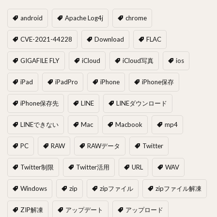
android
Apache Log4j
chrome
CVE-2021-44228
Download
FLAC
GIGAFILE FLY
iCloud
iCloud写真
ios
iPad
iPadPro
iPhone
iPhone保存
iPhone保存先
LINE
LINEダウンロード
LINEできない
Mac
Macbook
mp4
PC
RAW
RAWデータ
Twitter
Twitter制限
Twitter活用
URL
WAV
Windows
zip
zipファイル
zipファイル解凍
ZIP解凍
アップデート
アップロード