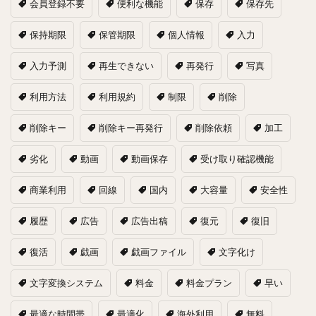
会員登録不要
便利な機能
保存
保存先
保持期限
保管期限
個人情報
入力
入力予測
再生できない
再発行
写真
利用方法
利用規約
制限
削除
削除キー
削除キー再発行
削除依頼
加工
劣化
動画
動画保存
受け取り確認機能
商業利用
回線
国内
大容量
安全性
履歴
広告
広告出稿
復元
復旧
復活
戯画
戯画ファイル
文字化け
文字変換システム
料金
料金プラン
早い
最適な時間帯
最適化
海外利用
無料