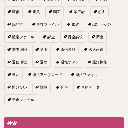
画像
画質
画面
第三者
紛失
脆弱性
複数ファイル
規約
認定バッジ
認定ファイル
課金
課金請求
調査
調査復旧
送る
送信履歴
透過画像
通信環境
通報
通報ボタン
通知機能
遅い
違法アップロード
違法ファイル
開けない
閲覧
音声
音声データ
音声ファイル
検索