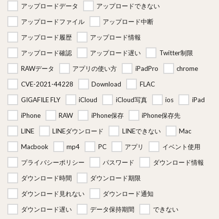
アップロードデータ
アップロードできない
アップロードファイル
アップロード中断
アップロード履歴
アップロード情報
アップロード確認
アップロード遅い
Twitter制限
RAWデータ
アプリの使い方
iPadPro
chrome
CVE-2021-44228
Download
FLAC
GIGAFILE FLY
iCloud
iCloud写真
ios
iPad
iPhone
RAW
iPhone保存
iPhone保存先
LINE
LINEダウンロード
LINEできない
Mac
Macbook
mp4
PC
アプリ
イベント使用
プライバシーポリシー
パスワード
ダウンロード情報
ダウンロード時間
ダウンロード期限
ダウンロード見れない
ダウンロード通知
ダウンロード遅い
データ保持期間
できない