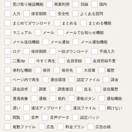
受け取り確認機能
商業利用
回線
国内
入力
保管期限
安全性
よくある質問
まとめてダウンロード
まとめる
まとめる機能
マニュアル
メール
メールでお知らせ機能
メール送信機能
メール通知
メール通知機能
ログ
保持期限
一括ダウンロード
予測入力
二重zip
今すぐ再生
会員登録
会員登録不要
便利な機能
保存
保存先
大容量
履歴
ページ内で再生
通信環境
認定ファイル
課金
課金請求
調査
調査復旧
送る
送信履歴
透過画像
通報
規約
通報ボタン
通知機能
遅い
違法アップロード
違法ファイル
開けない
閲覧
音声
音声データ
認定バッジ
複数ファイル
広告
料金プラン
広告出稿