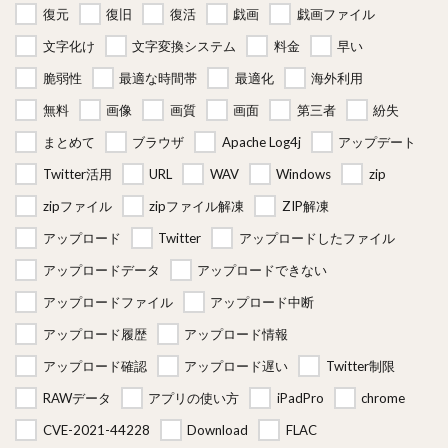
復元
復旧
復活
戯画
戯画ファイル
文字化け
文字変換システム
料金
早い
脆弱性
最適な時間帯
最適化
海外利用
無料
画像
画質
画面
第三者
紛失
まとめて
ブラウザ
Apache Log4j
アップデート
Twitter活用
URL
WAV
Windows
zip
zipファイル
zipファイル解凍
ZIP解凍
アップロード
Twitter
アップロードしたファイル
アップロードデータ
アップロードできない
アップロードファイル
アップロード中断
アップロード履歴
アップロード情報
アップロード確認
アップロード遅い
Twitter制限
RAWデータ
アプリの使い方
iPadPro
chrome
CVE-2021-44228
Download
FLAC