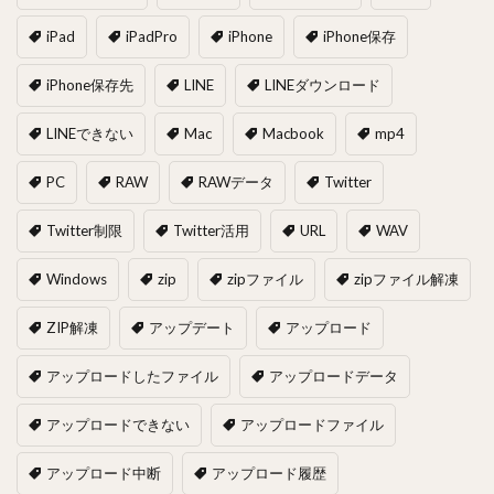
iPad
iPadPro
iPhone
iPhone保存
iPhone保存先
LINE
LINEダウンロード
LINEできない
Mac
Macbook
mp4
PC
RAW
RAWデータ
Twitter
Twitter制限
Twitter活用
URL
WAV
Windows
zip
zipファイル
zipファイル解凍
ZIP解凍
アップデート
アップロード
アップロードしたファイル
アップロードデータ
アップロードできない
アップロードファイル
アップロード中断
アップロード履歴