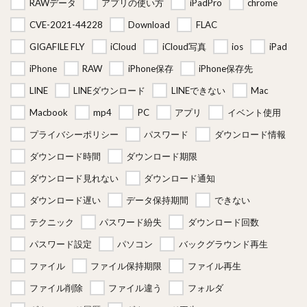
RAWデータ
アプリの使い方
iPadPro
chrome
CVE-2021-44228
Download
FLAC
GIGAFILE FLY
iCloud
iCloud写真
ios
iPad
iPhone
RAW
iPhone保存
iPhone保存先
LINE
LINEダウンロード
LINEできない
Mac
Macbook
mp4
PC
アプリ
イベント使用
プライバシーポリシー
パスワード
ダウンロード情報
ダウンロード時間
ダウンロード期限
ダウンロード見れない
ダウンロード通知
ダウンロード遅い
データ保持期間
できない
テクニック
パスワード紛失
ダウンロード回数
パスワード設定
パソコン
バックグラウンド再生
ファイル
ファイル保持期限
ファイル再生
ファイル削除
ファイル違う
フォルダ