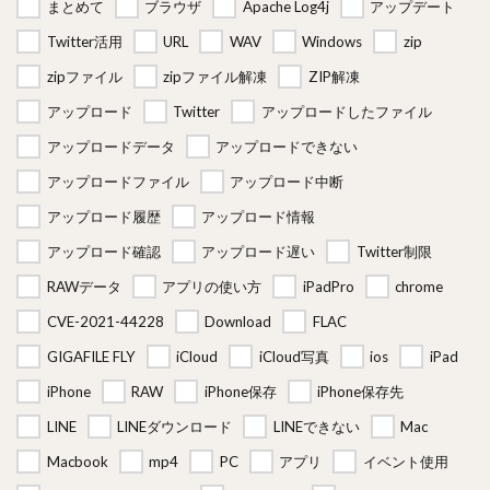
まとめて
ブラウザ
Apache Log4j
アップデート
Twitter活用
URL
WAV
Windows
zip
zipファイル
zipファイル解凍
ZIP解凍
アップロード
Twitter
アップロードしたファイル
アップロードデータ
アップロードできない
アップロードファイル
アップロード中断
アップロード履歴
アップロード情報
アップロード確認
アップロード遅い
Twitter制限
RAWデータ
アプリの使い方
iPadPro
chrome
CVE-2021-44228
Download
FLAC
GIGAFILE FLY
iCloud
iCloud写真
ios
iPad
iPhone
RAW
iPhone保存
iPhone保存先
LINE
LINEダウンロード
LINEできない
Mac
Macbook
mp4
PC
アプリ
イベント使用