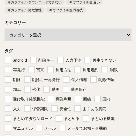
ギガファイル ダウンロードできない
ギガファイル便 遅い
ギガファイル便 危険性
ギガファイル便 保存先
カテゴリー
タグ
android
削除キー
入力予測
再生できない
再発行
写真
利用方法
利用規約
制限
削除
削除キー再発行
個人情報
削除依頼
加工
劣化
動画
動画保存
受け取り確認機能
商業利用
回線
国内
入力
保管期限
安全性
よくある質問
まとめてダウンロード
まとめる
まとめる機能
マニュアル
メール
メールでお知らせ機能