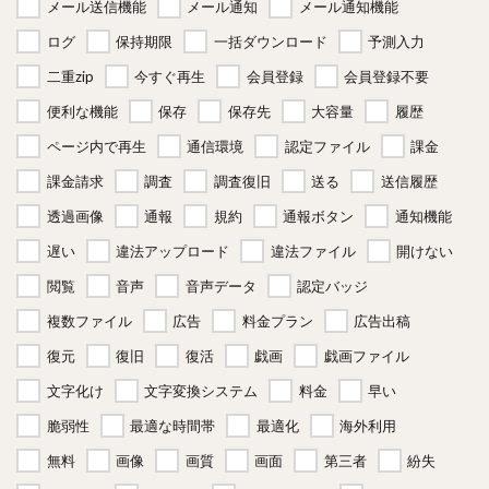
メール送信機能
メール通知
メール通知機能
ログ
保持期限
一括ダウンロード
予測入力
二重zip
今すぐ再生
会員登録
会員登録不要
便利な機能
保存
保存先
大容量
履歴
ページ内で再生
通信環境
認定ファイル
課金
課金請求
調査
調査復旧
送る
送信履歴
透過画像
通報
規約
通報ボタン
通知機能
遅い
違法アップロード
違法ファイル
開けない
閲覧
音声
音声データ
認定バッジ
複数ファイル
広告
料金プラン
広告出稿
復元
復旧
復活
戯画
戯画ファイル
文字化け
文字変換システム
料金
早い
脆弱性
最適な時間帯
最適化
海外利用
無料
画像
画質
画面
第三者
紛失