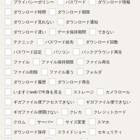
プライバシーポリシー
パスワード
ダウンロード情報
ダウンロード時間
ダウンロード期限
ダウンロード見れない
ダウンロード通知
ダウンロード遅い
データ保持期間
できない
テクニック
パスワード紛失
ダウンロード回数
パスワード設定
パソコン
バックグラウンド再生
ファイル
ファイル保持期限
ファイル再生
ファイル削除
ファイル違う
フォルダ
ダウンロード履歴
ダウンロード再生
いますぐwebで中身を見る
ストレージ
カメラロール
ギガファイル便アクセスできない
ギガファイル便できない
ギガファイル便開けない
クレカ
クレジットカード
クロム
サーバー
サイズ変更
スマホ
ダウンロード保存
スライドショー
セキュリティ