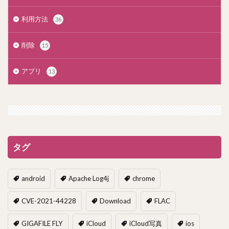
利用方法
36
削除
15
アプリ
13
タグ
android
Apache Log4j
chrome
CVE-2021-44228
Download
FLAC
GIGAFILE FLY
iCloud
iCloud写真
ios