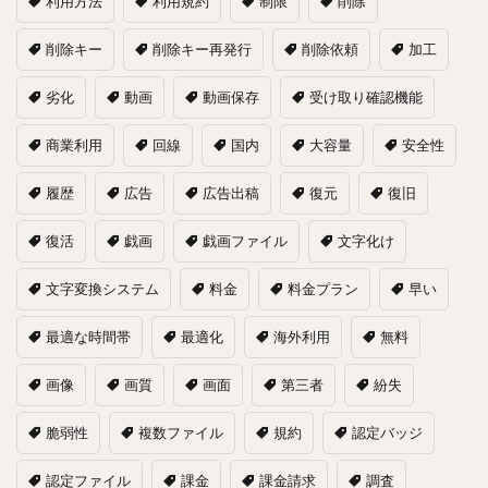
利用方法
利用規約
制限
削除
削除キー
削除キー再発行
削除依頼
加工
劣化
動画
動画保存
受け取り確認機能
商業利用
回線
国内
大容量
安全性
履歴
広告
広告出稿
復元
復旧
復活
戯画
戯画ファイル
文字化け
文字変換システム
料金
料金プラン
早い
最適な時間帯
最適化
海外利用
無料
画像
画質
画面
第三者
紛失
脆弱性
複数ファイル
規約
認定バッジ
認定ファイル
課金
課金請求
調査