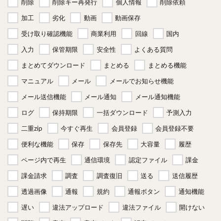
削除
削除キー再発行
個人情報
削除依頼
加工
劣化
動画
動画保存
受け取り確認機能
商業利用
回線
国内
入力
保管期限
安全性
よくある質問
まとめてダウンロード
まとめる
まとめる機能
マニュアル
メール
メールでお知らせ機能
メール送信機能
メール通知
メール通知機能
ログ
保持期限
一括ダウンロード
予測入力
二重zip
今すぐ再生
会員登録
会員登録不要
便利な機能
保存
保存先
大容量
履歴
ページ内で再生
通信環境
認定ファイル
課金
課金請求
調査
調査復旧
送る
送信履歴
透過画像
通報
規約
通報ボタン
通知機能
遅い
違法アップロード
違法ファイル
開けない