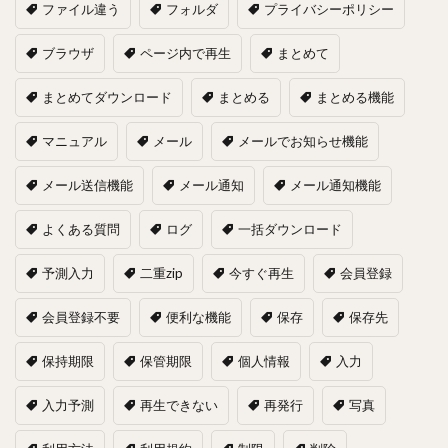
ファイル違う
フォルダ
プライバシーポリシー
ブラウザ
ページ内で再生
まとめて
まとめてダウンロード
まとめる
まとめる機能
マニュアル
メール
メールでお知らせ機能
メール送信機能
メール通知
メール通知機能
よくある質問
ログ
一括ダウンロード
予測入力
二重zip
今すぐ再生
会員登録
会員登録不要
便利な機能
保存
保存先
保持期限
保管期限
個人情報
入力
入力予測
再生できない
再発行
写真