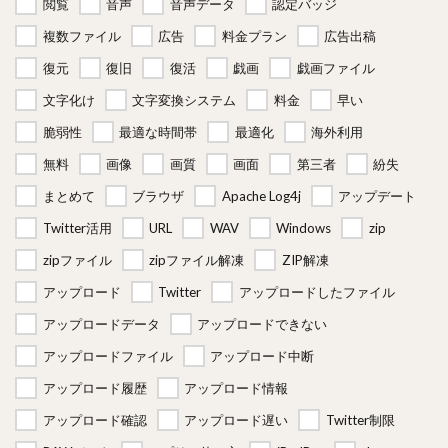
閲覧
音声
音声データ
認定バッジ
複数ファイル
広告
料金プラン
広告出稿
復元
復旧
復活
戯画
戯画ファイル
文字化け
文字変換システム
料金
早い
脆弱性
最適な時間帯
最適化
海外利用
無料
画像
画質
画面
第三者
紛失
まとめて
ブラウザ
Apache Log4j
アップデート
Twitter活用
URL
WAV
Windows
zip
zipファイル
zipファイル解凍
ZIP解凍
アップロード
Twitter
アップロードしたファイル
アップロードデータ
アップロードできない
アップロードファイル
アップロード中断
アップロード履歴
アップロード情報
アップロード確認
アップロード遅い
Twitter制限