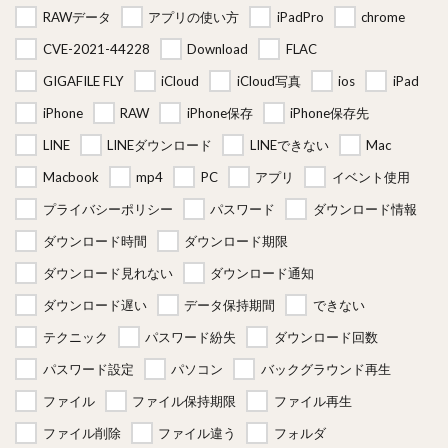
RAWデータ
アプリの使い方
iPadPro
chrome
CVE-2021-44228
Download
FLAC
GIGAFILE FLY
iCloud
iCloud写真
ios
iPad
iPhone
RAW
iPhone保存
iPhone保存先
LINE
LINEダウンロード
LINEできない
Mac
Macbook
mp4
PC
アプリ
イベント使用
プライバシーポリシー
パスワード
ダウンロード情報
ダウンロード時間
ダウンロード期限
ダウンロード見れない
ダウンロード通知
ダウンロード遅い
データ保持期間
できない
テクニック
パスワード紛失
ダウンロード回数
パスワード設定
パソコン
バックグラウンド再生
ファイル
ファイル保持期限
ファイル再生
ファイル削除
ファイル違う
フォルダ