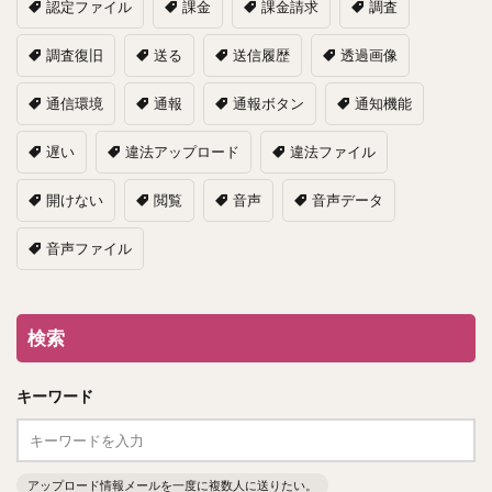
認定ファイル
課金
課金請求
調査
調査復旧
送る
送信履歴
透過画像
通信環境
通報
通報ボタン
通知機能
遅い
違法アップロード
違法ファイル
開けない
閲覧
音声
音声データ
音声ファイル
検索
キーワード
アップロード情報メールを一度に複数人に送りたい。