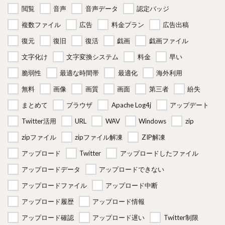
閲覧
音声
音声データ
認定バッジ
複数ファイル
広告
料金プラン
広告出稿
復元
復旧
復活
戯画
戯画ファイル
文字化け
文字変換システム
料金
早い
脆弱性
最適な時間帯
最適化
海外利用
無料
画像
画質
画面
第三者
紛失
まとめて
ブラウザ
Apache Log4j
アップデート
Twitter活用
URL
WAV
Windows
zip
zipファイル
zipファイル解凍
ZIP解凍
アップロード
Twitter
アップロードしたファイル
アップロードデータ
アップロードできない
アップロードファイル
アップロード中断
アップロード履歴
アップロード情報
アップロード確認
アップロード遅い
Twitter制限