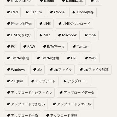
GIGAFILE FLY
iCloud
iCloud写真
ios
iPad
iPadPro
iPhone
iPhone保存
iPhone保存先
LINE
LINEダウンロード
LINEできない
Mac
Macbook
mp4
PC
RAW
RAWデータ
Twitter
Twitter制限
Twitter活用
URL
WAV
Windows
zip
zipファイル
zipファイル解凍
ZIP解凍
アップデート
アップロード
アップロードしたファイル
アップロードデータ
アップロードできない
アップロードファイル
アップロード中断
アップロード履歴