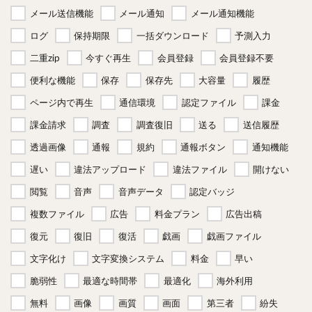
メール送信機能
メール通知
メール通知機能
ログ
保持期限
一括ダウンロード
予測入力
二重zip
今すぐ再生
会員登録
会員登録不要
便利な機能
保存
保存先
大容量
履歴
ページ内で再生
通信環境
認定ファイル
課金
課金請求
調査
調査復旧
送る
送信履歴
透過画像
通報
規約
通報ボタン
通知機能
遅い
違法アップロード
違法ファイル
開けない
閲覧
音声
音声データ
認定バッジ
複数ファイル
広告
料金プラン
広告出稿
復元
復旧
復活
戯画
戯画ファイル
文字化け
文字変換システム
料金
早い
脆弱性
最適な時間帯
最適化
海外利用
無料
画像
画質
画面
第三者
紛失