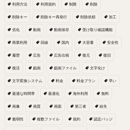
利用方法
利用規約
制限
削除
削除キー
削除キー再発行
削除依頼
加工
劣化
動画
動画保存
受け取り確認機能
商業利用
回線
国内
大容量
安全性
履歴
広告
広告出稿
復元
復旧
復活
戯画
戯画ファイル
文字化け
文字変換システム
料金
料金プラン
早い
最適な時間帯
最適化
海外利用
無料
画像
画質
画面
第三者
紛失
脆弱性
複数ファイル
規約
認定バッジ