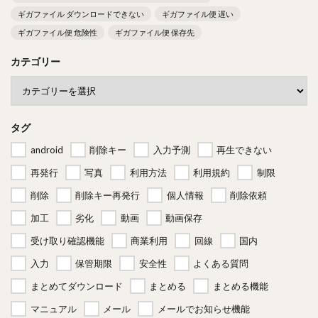
ギガファイル ダウンロードできない
ギガファイル便 遅い
ギガファイル便 危険性
ギガファイル便 保存先
カテゴリー
タグ
android
削除キー
入力予測
再生できない
再発行
写真
利用方法
利用規約
制限
削除
削除キー再発行
個人情報
削除依頼
加工
劣化
動画
動画保存
受け取り確認機能
商業利用
回線
国内
入力
保管期限
安全性
よくある質問
まとめてダウンロード
まとめる
まとめる機能
マニュアル
メール
メールでお知らせ機能