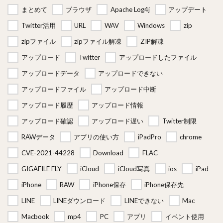
まとめて
ブラウザ
Apache Log4j
アップデート
Twitter活用
URL
WAV
Windows
zip
zipファイル
zipファイル解凍
ZIP解凍
アップロード
Twitter
アップロードしたファイル
アップロードデータ
アップロードできない
アップロードファイル
アップロード中断
アップロード履歴
アップロード情報
アップロード確認
アップロード遅い
Twitter制限
RAWデータ
アプリの使い方
iPadPro
chrome
CVE-2021-44228
Download
FLAC
GIGAFILE FLY
iCloud
iCloud写真
ios
iPad
iPhone
RAW
iPhone保存
iPhone保存先
LINE
LINEダウンロード
LINEできない
Mac
Macbook
mp4
PC
アプリ
イベント使用