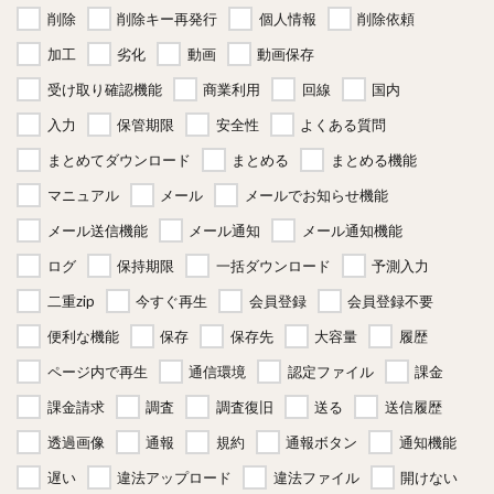
削除
削除キー再発行
個人情報
削除依頼
加工
劣化
動画
動画保存
受け取り確認機能
商業利用
回線
国内
入力
保管期限
安全性
よくある質問
まとめてダウンロード
まとめる
まとめる機能
マニュアル
メール
メールでお知らせ機能
メール送信機能
メール通知
メール通知機能
ログ
保持期限
一括ダウンロード
予測入力
二重zip
今すぐ再生
会員登録
会員登録不要
便利な機能
保存
保存先
大容量
履歴
ページ内で再生
通信環境
認定ファイル
課金
課金請求
調査
調査復旧
送る
送信履歴
透過画像
通報
規約
通報ボタン
通知機能
遅い
違法アップロード
違法ファイル
開けない