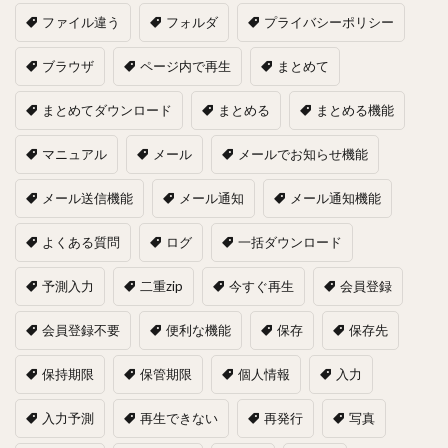
ファイル違う
フォルダ
プライバシーポリシー
ブラウザ
ページ内で再生
まとめて
まとめてダウンロード
まとめる
まとめる機能
マニュアル
メール
メールでお知らせ機能
メール送信機能
メール通知
メール通知機能
よくある質問
ログ
一括ダウンロード
予測入力
二重zip
今すぐ再生
会員登録
会員登録不要
便利な機能
保存
保存先
保持期限
保管期限
個人情報
入力
入力予測
再生できない
再発行
写真